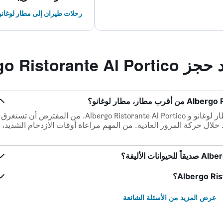
رحلات طيران إلى مطار لوغانو
Albergo Ristor
هناك 26.3 كم ميلاً بين أقرب مطار، مطار لوغانو و Albergo Ristorante Al Portico. من المفترض أن تستغرق
لقيادة من الفندق إلى المطار 0س 20د خلال حركة المرور العادية. من المهم مراعاة أوقات الازدحام الشديد، 
عرض المزيد من الأسئلة الشائعة