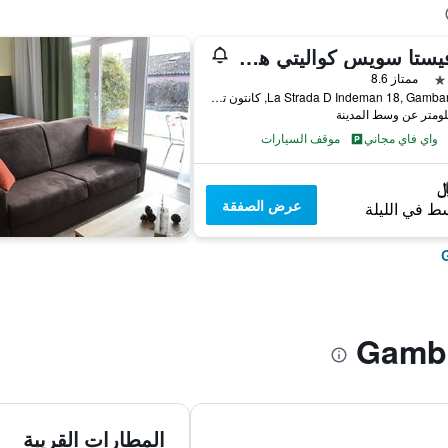
بيلافيستا سويس كواليتي هوتل
ممتاز 8.6
La Strada D Indeman 18, Gambarogno, كانتون تيسينو, سويسرا
واي فاي مجاني
موقف السيارات
عرض الصفقة
ط في الليلة
المطارات القريبة