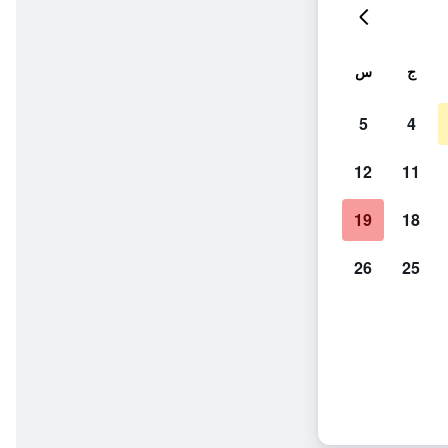
ج
س
5
4
12
11
19
18
26
25