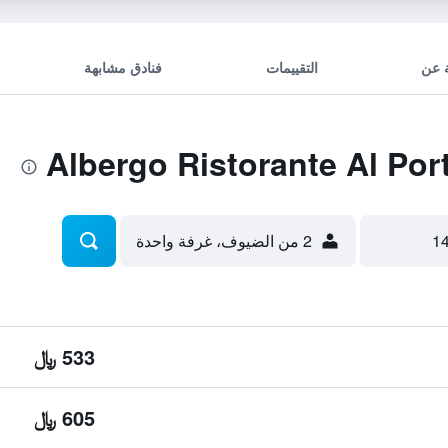
 عن
التقييمات
فنادق مشابهة
2 من الضيوف، غرفة واحدة
533 ﷼
605 ﷼