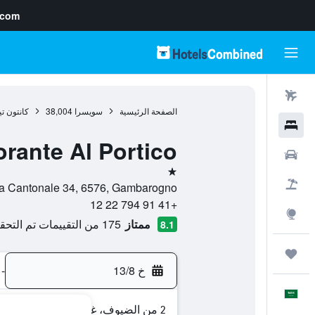
.com
رحلات طيران
الصفحة الرئيسية
سويسرا
38,004
كانتون ت
فنادق
orante Al Portico
سيارات
نجمة واحدة
حزم العروض
Via Cantonale 34, 6576, Gambarogno, كانتون تيسينو, سوي
+41 91 794 22 12
استكشاف
ممتاز
175 من التقييمات تم التحقق منها
8.1
رحلات
خ 13/8
-
العَرَبِيَّة
2 من الضيوف، غرفة واحدة