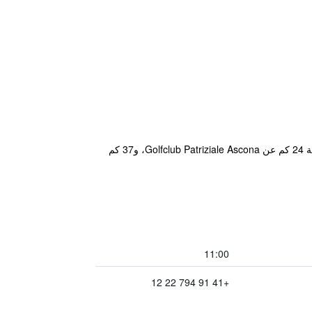
يقع مكان إقامة "Albergo Ristorante Al Portico" في Gerra، ويتميز بحديقة وتراس ومطعم وبار. يبعد مكان الإقامة مسافة 24 كم عن Golfclub Patriziale Ascona، و37 كم
11:00
+41 91 794 22 12