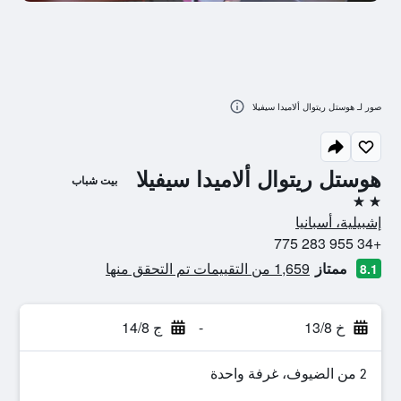
صور لـ هوستل ريتوال ألاميدا سيفيلا
هوستل ريتوال ألاميدا سيفيلا
بيت شباب
2 نجمتين
إشبيلية، أسبانيا
+34 955 283 775
ممتاز
1,659 من التقييمات تم التحقق منها
8.1
خ 13/8
-
ج 14/8
2 من الضيوف، غرفة واحدة