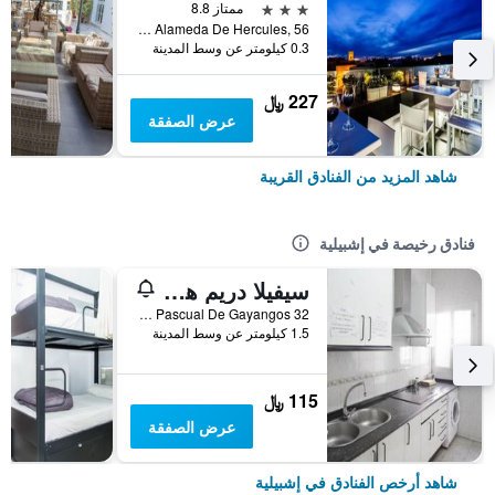
3 نجوم
ممتاز 8.8
Plaza Alameda De Hercules, 56, إشبيلية, منطقة أندلوسيا, أسبانيا
0.3 كيلومتر عن وسط المدينة
227 ﷼
عرض الصفقة
شاهد المزيد من الفنادق القريبة
فنادق رخيصة في إشبيلية
سيفيلا دريم هوستل
Calle Pascual De Gayangos 32, إشبيلية, منطقة أندلوسيا, أسبانيا
1.5 كيلومتر عن وسط المدينة
115 ﷼
عرض الصفقة
شاهد أرخص الفنادق في إشبيلية