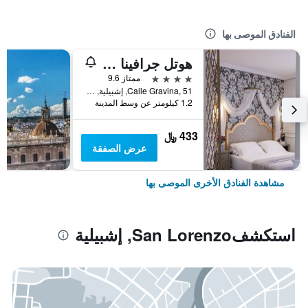
الفنادق الموصى بها
هوتل جرافينا 51
4 نجوم
ممتاز 9.6
Calle Gravina, 51, إشبيلية, منطقة أندلوسيا, أسبانيا
1.2 كيلومتر عن وسط المدينة
433 ﷼
عرض الصفقة
مشاهدة الفنادق الأخرى الموصى بها
استكشفSan Lorenzo, إشبيلية