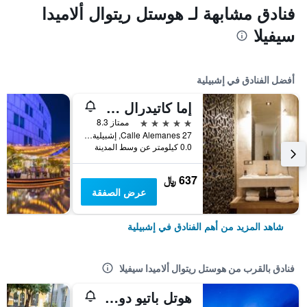
فنادق مشابهة لـ هوستل ريتوال ألاميدا
سيفيلا
أفضل الفنادق في إشبيلية
إما كاتيدرال ميرسر هوتل
5 نجوم
ممتاز 8.3
Calle Alemanes 27, إشبيلية, منطقة أندلوسيا, أسبانيا
0.0 كيلومتر عن وسط المدينة
637 ﷼
عرض الصفقة
شاهد المزيد من أهم الفنادق في إشبيلية
فنادق بالقرب من هوستل ريتوال ألاميدا سيفيلا
هوتل باتيو دو لا ألاميدا