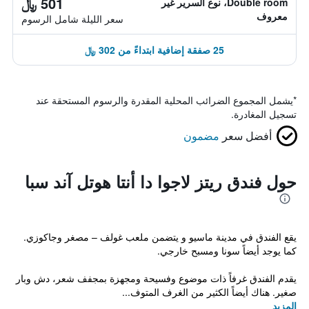
501 ﷼
Double room، نوع السرير غير
معروف
سعر الليلة شامل الرسوم
25 صفقة إضافية ابتداءً من 302 ﷼
*
يشمل المجموع الضرائب المحلية المقدرة والرسوم المستحقة عند
تسجيل المغادرة.
أفضل سعر
مضمون
حول فندق ريتز لاجوا دا أنتا هوتل آند سبا
يقع الفندق في مدينة ماسيو و يتضمن ملعب غولف – مصغر وجاكوزي.
كما يوجد أيضاً سونا ومسبح خارجي.
يقدم الفندق غرفاً ذات موضوع وفسيحة ومجهزة بمجفف شعر، دش وبار
صغير. هناك أيضاً الكثير من الغرف المتوف...
المزيد