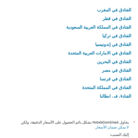
الفنادق في المغرب
الفنادق في قطر
الفنادق في المملكة العربية السعودية
الفنادق في تركيا
الفنادق في إندونيسيا
الفنادق في الامارات العربية المتحدة
الفنادق في البحرين
الفنادق في مصر
الفنادق في فرنسا
الفنادق في المملكة المتحدة
الفنادق في إيطاليا
الفنادق في تايلاند
*
يحاول HotelsCombined بشكل دائم الحصول على الأسعار الدقيقة، ولكن
لا يمكن ضمان الأسعار
.
إليك السبب: