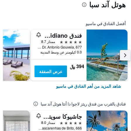
هوتل آند سبا
أفضل الفنادق في ماسيو
فندق Meridiano
5 نجوم
ممتاز 8.7
Avenida Dr. Antonio Gouveia, 677, ماسيو, البرازيل
0.0 كيلومتر عن وسط المدينة
394 ﷼
عرض الصفقة
شاهد المزيد من أهم الفنادق في ماسيو
فنادق بالقرب من فندق ريتز لاجوا دا أنتا هوتل آند سبا
جاشيوكا سويتس ريزورت باي سلافييرو هوتيس
5 نجوم
ممتاز 8.0
Av. Roberto Mascarenhas de Brito, 666, ماسيو, البرازيل