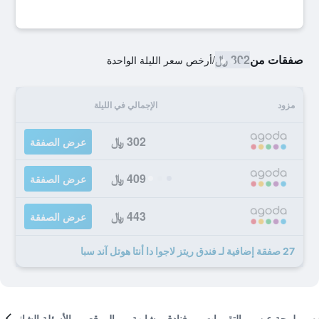
صفقات من
302 ﷼
/
أرخص سعر الليلة الواحدة
مزود
الإجمالي في الليلة
302 ﷼
عرض الصفقة
409 ﷼
عرض الصفقة
443 ﷼
عرض الصفقة
27 صفقة إضافية لـ فندق ريتز لاجوا دا أنتا هوتل آند سبا
لمحة عن
التقييمات
فنادق مشابهة
الموقع
الأسئلة الشائعة