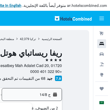
ar.hotelscombined.com
متوفر أيضاً باللغة الإنجليزية.
site in English
رحلات طيران
الصفحة الرئيسية
تركيا
42,379
منطقة البحر
فنادق
ريفا ريساتباي هوتل
سيارات
4 نجوم
حزم العروض
Resatbey Mah Adalet Cad 20, 01720, أادانا, محافظة أضنة, ترك
+90 322 401 0000
استكشاف
جيد
68 من التقييمات تم التحقق منها
7.9
رحلات
ج 14/8
-
العَرَبِيَّة
2 من الضيوف، غرفة واحدة