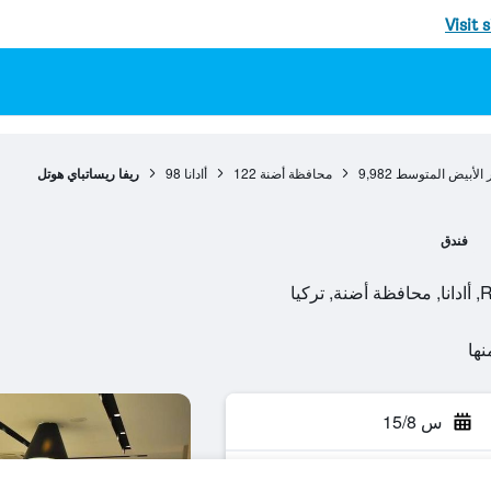
Visit 
 الأبيض المتوسط
9,982
محافظة أضنة
122
أادانا
98
ريفا ريساتباي هوتل
فندق
يا
س 15/8