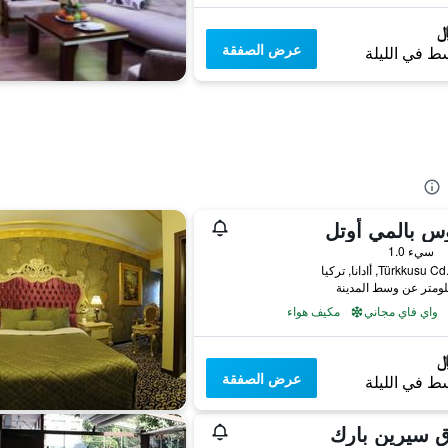
عرض الصفقة
ط في الليلة
س بالمي أوتل
سيء 1.0
Türkkus, أادانا, تركيا
واي فاي مجاني
مكيف هواء
عرض الصفقة
ط في الليلة
ق سيرين بارك