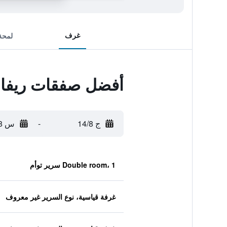
غرف
لمحة
أفضل صفقات ريفا 
ج 14/8
-
س 15/8
Double room، 1 سرير توأم
غرفة قياسية، نوع السرير غير معروف