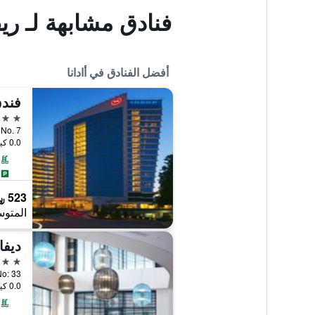
فنادق مشابهة لـ ري
أفضل الفنادق في أادانا
فندق
5 نجوم
ri, No. 7
0.0 كيلومتر عن وسط المدينة
523 ﷼
المتوس
ديفا
5 نجوم
0.0 كيلومتر عن وسط المدينة