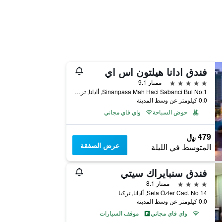
فندق ادانا هيلتون اس اي
5 نجوم
ممتاز 9.1
Sinanpasa Mah Haci Sabanci Bul No:1, أادانا, تركيا
0.0 كيلومتر عن وسط المدينة
حوض السباحة
واي فاي مجاني
479 ﷼
عرض الصفقة
المتوسط في الليلة
فندق سنبايراك سيتي
4 نجوم
ممتاز 8.1
Sefa Özler Cad. No 14, أادانا, تركيا
0.0 كيلومتر عن وسط المدينة
واي فاي مجاني
موقف السيارات