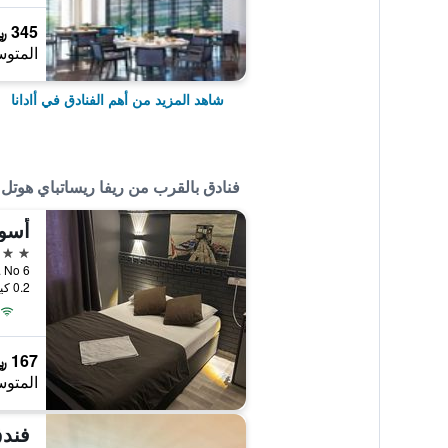
345 ﷼
المتوس
شاهد المزيد من أهم الفنادق في أادانا
فنادق بالقرب من ريفا ريساتباي هوتل
أسو
2 نجمتين
u Cd. No 6
0.2 كيلومتر عن وسط المدينة
167 ﷼
المتوس
فند