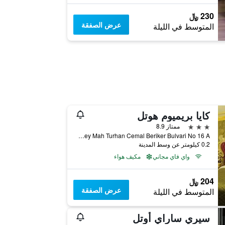
230 ﷼
عرض الصفقة
المتوسط في الليلة
كايا بريميوم هوتل
3 نجوم
ممتاز 8.9
Resat Bey Mah Turhan Cemal Beriker Bulvari No 16 A, أادانا, تركيا
0.2 كيلومتر عن وسط المدينة
واي فاي مجاني
مكيف هواء
204 ﷼
عرض الصفقة
المتوسط في الليلة
سيري ساراي أوتل