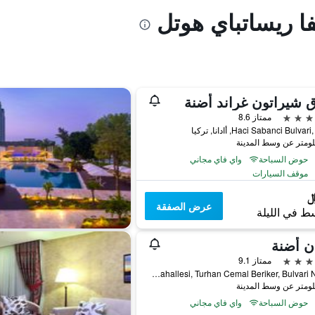
فا ريساتباي هوتل
 شيراتون غراند أضنة
ممتاز 8.6
Haci Sabanci Bulva, أادانا, تركيا
حوض السباحة
واي فاي مجاني
موقف السيارات
عرض الصفقة
ط في الليلة
ن أضنة
ممتاز 9.1
Çinarli Mahallesi, Turhan Cemal Beriker, Bulvari No: 33, أادانا, تركيا
حوض السباحة
واي فاي مجاني