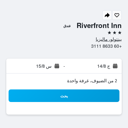
Riverfront Inn
فندق
3 نجوم
بينتولو، ماليزيا
+60 8633 3111
ج 14/8
-
س 15/8
2 من الضيوف، غرفة واحدة
بحث