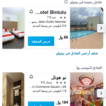
فنادق رخيصة في بينتولو
Li Hua Hotel Bintulu
2 نجمتين
جيد 7.9
Jalan Sultan Iskandar, بينتولو, ماليزيا
2.6 كيلومتر عن وسط المدينة
66 ﷼
عرض الصفقة
شاهد أرخص الفنادق في بينتولو
الفنادق الموصى بها
نو هوتل
3 نجوم
ممتاز 9.0
126, Lot 8349 Assyakirin Commerce Square, بينتولو, ماليزيا
1.8 كيلومتر عن وسط المدينة
184 ﷼