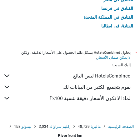
الفنادق في فرنسا
الفنادق في المملكة المتحدة
الفنادق في إيطاليا
الفنادق في تايلاند
*
يحاول HotelsCombined بشكل دائم الحصول على الأسعار الدقيقة، ولكن
لا يمكن ضمان الأسعار
.
إليك السبب:
HotelsCombined ليس البائع
نقوم بتجميع الكثير من البيانات لك
لماذا لا تكون الأسعار دقيقة بنسبة 100٪؟
الصفحة الرئيسية
ماليزيا
48,729
إقليم سراواك
2,034
بينتولو
158
Riverfront Inn