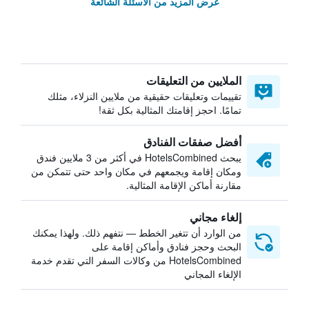
عرض المزيد من الأسئلة الشائعة
الملايين من التعليقات
تقييمات وتعليقات حقيقية من ملايين النزلاء، مثلك
تمامًا. احجز إقامتك المثالية بكل ثقة!
أفضل صفقات الفنادق
يبحث HotelsCombined في أكثر من 3 ملايين فندق
ومكان إقامة ويجمعهم في مكان واحد حتى تتمكن من
مقارنة أماكن الإقامة المثالية.
إلغاء مجاني
من الوارد أن تتغير الخطط — نتفهم ذلك. ولهذا يمكنك
البحث وحجز فنادق وأماكن إقامة على
HotelsCombined من وكالات السفر التي تقدم خدمة
الإلغاء المجاني