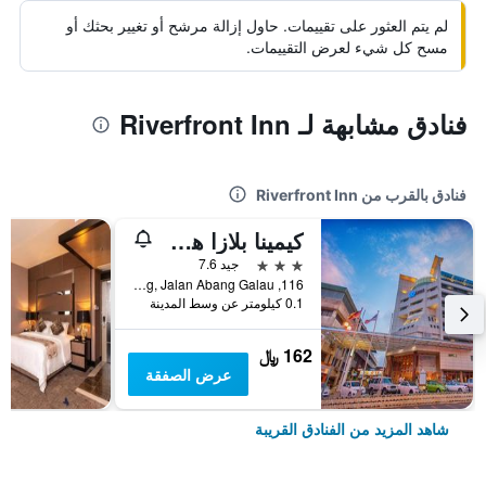
لم يتم العثور على تقييمات. حاول إزالة مرشح أو تغيير بحثك أو
مسح كل شيء لعرض التقييمات.
فنادق مشابهة لـ Riverfront Inn
فنادق بالقرب من Riverfront Inn
كيمينا بلازا هوتل
3 نجوم
جيد 7.6
116, Taman Sri Dagang, Jalan Abang Galau, بينتولو, ماليزيا
0.1 كيلومتر عن وسط المدينة
162 ﷼
عرض الصفقة
شاهد المزيد من الفنادق القريبة