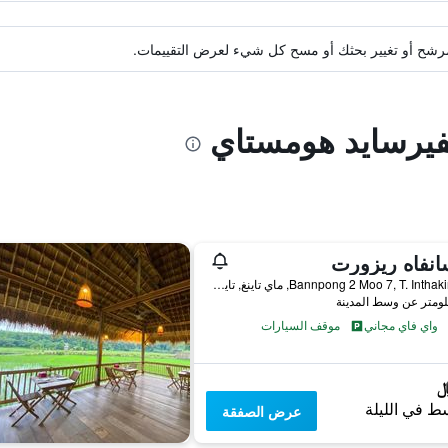
ة مرشح أو تغيير بحثك أو مسح كل شيء لعرض التقييمات.
يفيرسايد هومستاي
نفاه ريزورت
222 Bannpong 2 Moo 7, T. Inthakin, ماي تاينغ, تايلاند
واي فاي مجاني
موقف السيارات
ط في الليلة
عرض الصفقة