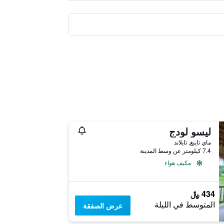
ليسو لودج
ماي تاينغ, تايلاند
7.4 كيلومتر عن وسط المدينة
مكيف هواء
434 ﷼
المتوسط في الليلة
عرض الصفقة