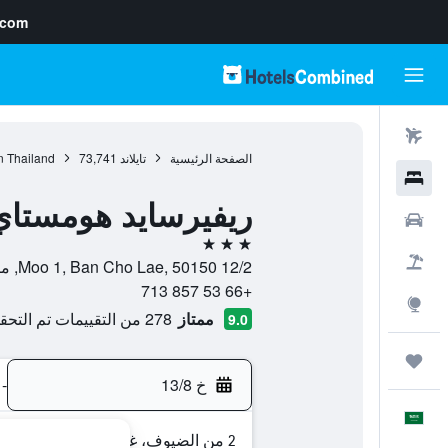
.com
رحلات طيران
الصفحة الرئيسية
تايلاند
73,741
n Thailand
فنادق
ريفيرسايد هومستاي
سيارات
3 نجوم
حزم العروض
12/2 Moo 1, Ban Cho Lae, 50150, ماي تاينغ, محافظة شيانغ ماي, تايلاند
+66 53 857 713
استكشاف
ممتاز
278 من التقييمات تم التحقق منها
9.0
رحلات
خ 13/8
-
العَرَبِيَّة
2 من الضيوف، غرفة واحدة