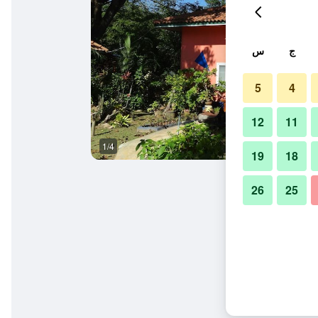
ج
س
5
4
12
11
1/4
حوض السباحة
19
18
26
25