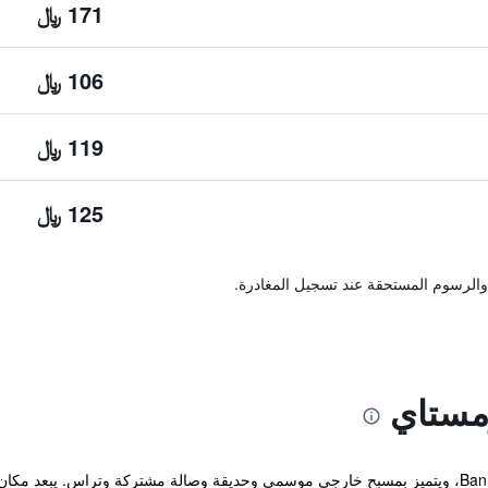
171 ﷼
106 ﷼
119 ﷼
125 ﷼
والرسوم المستحقة عند تسجيل المغادرة.
مستاي