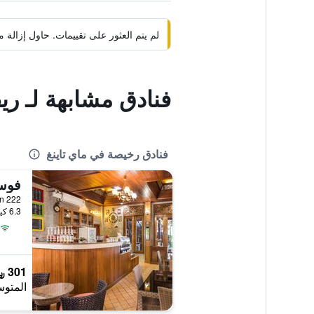
لم يتم العثور على تقييمات. حاول إزال
فنادق مشابهة لـ ر
فنادق رخيصة في ماي تاينغ
فوسا
6.3 كيلومتر عن وسط المدينة
301 ﷼
المتوس