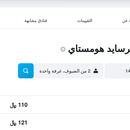
 عن
التقييمات
فنادق مشابهة
رسايد هومستاي
2 من الضيوف، غرفة واحدة
110 ﷼
121 ﷼