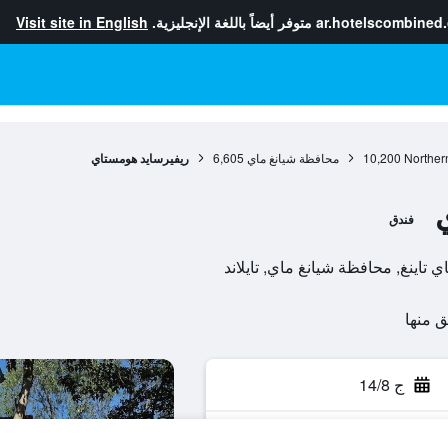
ar.hotelscombined
متوفر أيضاً باللغة الإنجليزية.
Visit site in English
Norther
10,200
محافظة شيانغ ماي
6,605
ريفيرسايد هومستاي
فندق
ج 14/8