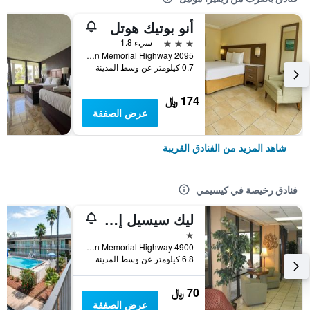
أنو بوتيك هوتل
3 نجوم
سيء 1.8
2095 East Irlo Bronson Memorial Highway, كيسيمي, FL, الولايات المتحدة الأميريكية
0.7 كيلومتر عن وسط المدينة
174 ﷼
عرض الصفقة
شاهد المزيد من الفنادق القريبة
فنادق رخيصة في كيسيمي
ليك سيسيل إن آند سويتس
نجمة واحدة
4900 West Irlo Bronson Memorial Highway, كيسيمي, FL, الولايات المتحدة الأميريكية
6.8 كيلومتر عن وسط المدينة
70 ﷼
عرض الصفقة