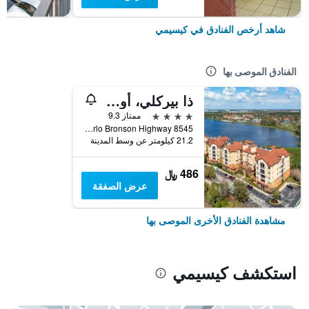
شاهد أرخص الفنادق في كيسيمي
الفنادق الموصى بها
ذا بيركلي، أورلاندو
4 نجوم
ممتاز 9.3
8545 W. Irlo Bronson Highway, كيسيمي, FL, الولايات المتحدة الأميريكية
21.2 كيلومتر عن وسط المدينة
486 ﷼
عرض الصفقة
مشاهدة الفنادق الأخرى الموصى بها
استكشف كيسيمي