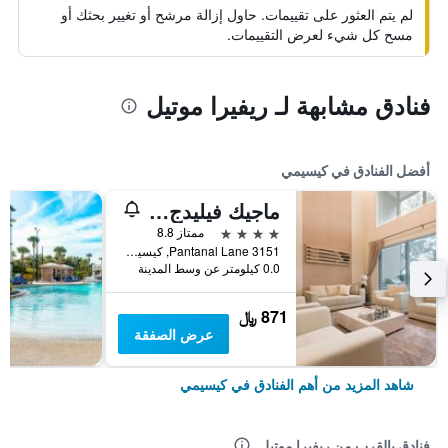
لم يتم العثور على تقييمات. حاول إزالة مرشح أو تغيير بحثك أو
مسح كل شيء لعرض التقييمات.
فنادق مشابهة لـ ريفيرا موتيل
أفضل الفنادق في كيسيمي
ماجيك فيليدج ياردز، تريدمارك كوليكشن باي ويندام
4 نجوم
ممتاز 8.8
3151 Pantanal Lane, كيسيمي, FL, الولايات المتحدة الأميريكية
0.0 كيلومتر عن وسط المدينة
871 ﷼
عرض الصفقة
شاهد المزيد من أهم الفنادق في كيسيمي
فنادق بالقرب من ريفيرا موتيل