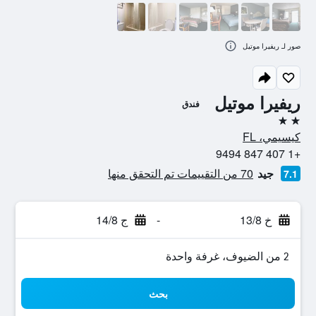
صور لـ ريفيرا موتيل
ريفيرا موتيل
فندق
2 نجمتين
كيسيمي، FL
+1 407 847 9494
جيد
70 من التقييمات تم التحقق منها
7.1
خ 13/8
-
ج 14/8
2 من الضيوف، غرفة واحدة
بحث