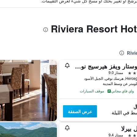
ة مرشح أو تغيير بحثك أو مسح كل شيء لعرض التقييمات.
إبيروستار ويفز هيرسيج نوفي -مامل جميع الخدمات
ممتاز 9.0
ك نوفي, الجبل الأسود
واي فاي مجاني
موقف السيارات
عرض الصفقة
ط في الليلة
 بيرلا
ممتاز 9.4