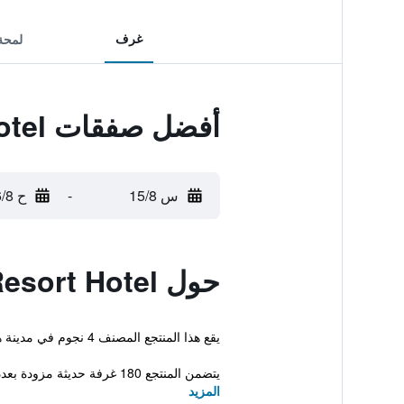
غرف
لمحة
أفضل صفقات Riviera Resort Hotel
س 15/8
-
ح 16/8
حول Riviera Resort Hotel
يقع هذا المنتجع المصنف 4 نجوم في مدينة هرسك نوفي، ويوفر شاطئ خاص وحوض سباحة خارجي. كما تتوفر مرافق مثل تراس على سطح وسونا.
يتضمن المنتجع 180 غرفة حديثة مزودة بعدد من المرافق الأساسية لضمان إقام...
المزيد