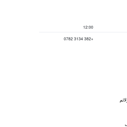
12:00
+382 3134 0782
لائم
ل