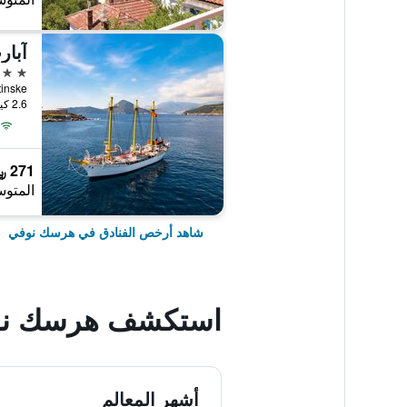
آبار
4 نجوم
 Dalmatinske
2.6 كيلومتر عن وسط المدينة
271 ﷼
المتوس
شاهد أرخص الفنادق في هرسك نوفي
استكشف هرسك ن
أشهر المعالم