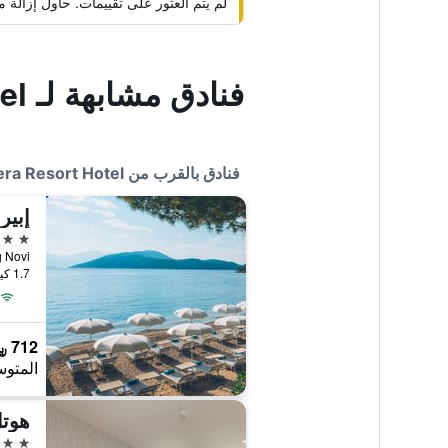
لم يتم العثور على تقييمات. حاول إزال
فنادق مشابهة لـ Riviera Resort Hotel
فنادق بالقرب من Riviera Resort Hotel
4 نجوم
Herceg Novi, هرس
1.7 كيلومتر عن وسط المدينة
712 ﷼
المتوس
هوتل
4 نجوم