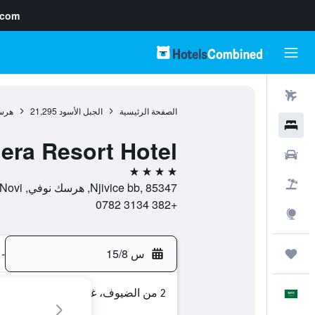
.com
رحلات طيران
الصفحة الرئيسية
الجبل الأسود
21,295
هرس
فنادق
iera Resort Hotel
سيارات
4 نجوم
حزم العروض
Njivice bb, 85347, هرسك نوفي, Herceg Novi, الجبل الأسود
+382 3134 0782
استكشاف
س 15/8
-
رحلات
2 من الضيوف، غرفة واحدة
العَرَبِيَّة