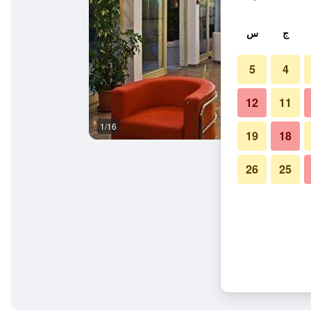
ج
س
5
4
12
11
1/16
آخر
19
18
26
25