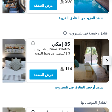
207 ﷼
عرض الصفقة
شاهد المزيد من الفنادق القريبة
فنادق رخيصة في نلسبروت
85 إمكي
85 Ehmke Street, نلسبروت, محافظة مبومالانجا, جنوب أفريقيا
2.3 كيلومتر عن وسط المدينة
114 ﷼
عرض الصفقة
شاهد أرخص الفنادق في نلسبروت
الفنادق الموصى بها