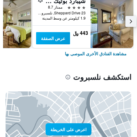
شيبارد بوتيك جس هاوس
4 نجوم
ممتاز 8.7
23 Sheppard Drive, نلسبروت, محافظة مبومالانجا, جنوب أفريقيا
1.9 كيلومتر عن وسط المدينة
443 ﷼
عرض الصفقة
مشاهدة الفنادق الأخرى الموصى بها
استكشف نلسبروت
اعرض على الخريطة