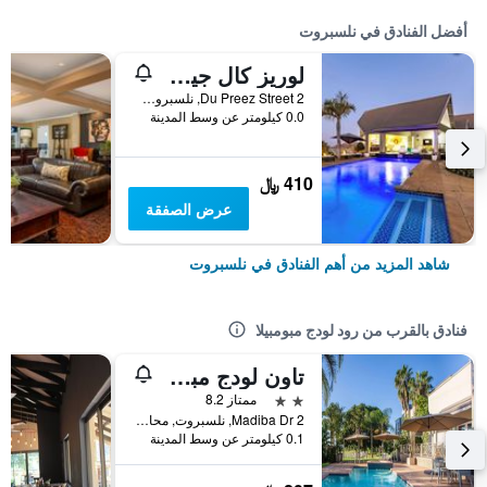
أفضل الفنادق في نلسبروت
لوريز كال جيستهاوس
2 Du Preez Street, نلسبروت, محافظة مبومالانجا, جنوب أفريقيا
0.0 كيلومتر عن وسط المدينة
410 ﷼
عرض الصفقة
شاهد المزيد من أهم الفنادق في نلسبروت
فنادق بالقرب من رود لودج مبومبيلا
تاون لودج مبومبيلا
2 نجمتين
ممتاز 8.2
2 Madiba Dr, نلسبروت, محافظة مبومالانجا, جنوب أفريقيا
0.1 كيلومتر عن وسط المدينة