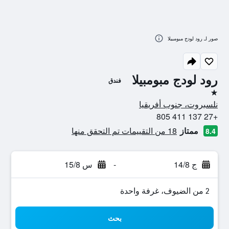
صور لـ رود لودج مبومبيلا
رود لودج مبومبيلا
فندق
نجمة واحدة
نلسبروت، جنوب أفريقيا
+27 137 411 805
ممتاز
18 من التقييمات تم التحقق منها
8.4
ج 14/8
-
س 15/8
2 من الضيوف، غرفة واحدة
بحث