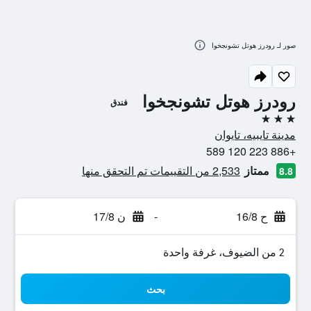
صور لـ رودرز هوتل تشونجخوا
رودرز هوتل تشونجخوا
فندق
3 نجوم
مدينة تايبيه، تايوان
+886 223 120 589
ممتاز
2,533 من التقييمات تم التحقق منها
8.8
ح 16/8
-
ن 17/8
2 من الضيوف، غرفة واحدة
بحث