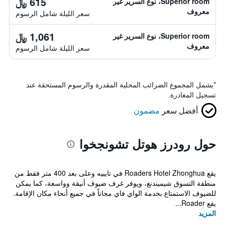
615 ﷼
Superior room، نوع السرير غير
معروف
سعر الليلة شامل الرسوم
1,061 ﷼
Superior room، نوع السرير غير
معروف
سعر الليلة شامل الرسوم
*
يشمل المجموع الضرائب المحلية المقدرة والرسوم المستحقة عند
تسجيل المغادرة.
أفضل سعر
مضمون
حول رودرز هوتل تشونجخوا
يقع Roaders Hotel Zhonghua في تايبيه وعلى بعد 400 متر فقط من
منطقة التسوق شيميندنغ، ويوفر غرف ضيوف أنيقة وواسعة، كما يمكن
للضيوف الاستمتاع بخدمة الواي فاي مجاناً في جميع أنحاء مكان الإقامة.
يقع Roader...
المزيد