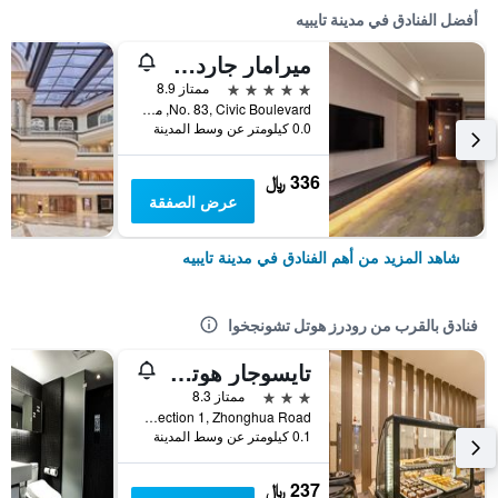
أفضل الفنادق في مدينة تايبيه
ميرامار جاردن تابييه
5 نجوم
ممتاز 8.9
No. 83, Civic Boulevard, مدينة تايبيه, تايوان
0.0 كيلومتر عن وسط المدينة
336 ﷼
عرض الصفقة
شاهد المزيد من أهم الفنادق في مدينة تايبيه
فنادق بالقرب من رودرز هوتل تشونجخوا
تايسوجار هوتل تايبي
3 نجوم
ممتاز 8.3
No. 39, Section 1, Zhonghua Road, مدينة تايبيه, تايوان
0.1 كيلومتر عن وسط المدينة
237 ﷼