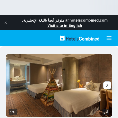
ar.hotelscombined.com
متوفر أيضاً باللغة الإنجليزية.
Visit site in English
آخر
1/15
ح