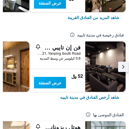
عرض الصفقة
شاهد المزيد من الفنادق القريبة
فنادق رخيصة في مدينة تايبيه
فن إن تايبي هوستل
2F, No. 21, Yanping South Road, مدينة تايبيه, تايوان
0.6 كيلومتر عن وسط المدينة
52 ﷼
عرض الصفقة
شاهد أرخص الفنادق في مدينة تايبيه
الفنادق الموصى بها
هوتل ريزونانس تايبي، تابيستري كوليكشن باي هيلتون