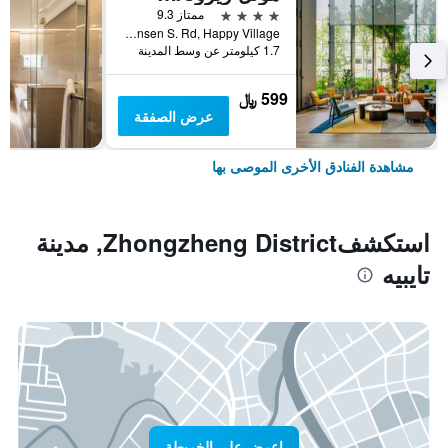
4 نجوم
ممتاز 9.3
No. 7 Linsen S. Rd, Happy Village, مدينة تايبيه, تايوان
1.7 كيلومتر عن وسط المدينة
599 ﷼
عرض الصفقة
مشاهدة الفنادق الأخرى الموصى بها
استكشفZhongzheng District, مدينة
تايبيه
اعرض على الخريطة