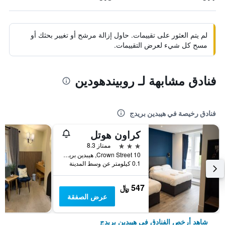
لم يتم العثور على تقييمات. حاول إزالة مرشح أو تغيير بحثك أو
مسح كل شيء لعرض التقييمات.
فنادق مشابهة لـ روبيندهودين
فنادق رخيصة في هيبدين بريدج
كراون هوتل
3 نجوم
ممتاز 8.3
10 Crown Street, هيبدين بريدج, المملكة المتحدة
0.1 كيلومتر عن وسط المدينة
547 ﷼
عرض الصفقة
شاهد أرخص الفنادق في هيبدين بريدج