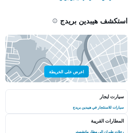
استكشف هيبدين بريدج
اعرض على الخريطة
سيارت ايجار
سيارات للاستئجار في هيبدين بريدج
المطارات القريبة
رحلات طيران إلى مطار مانشستر