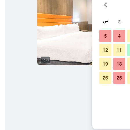
ج
س
5
4
12
11
1/38
غرفة نوم
19
18
26
25