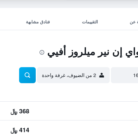
 عن
التقييمات
فنادق مشابهة
 إن نير ميلروز أفيي
2 من الضيوف، غرفة واحدة
368 ﷼
414 ﷼