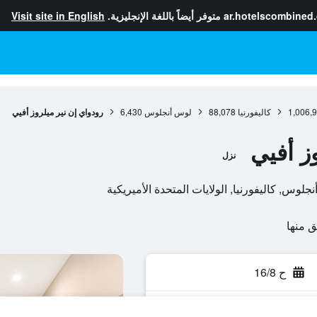
ar.hotelscombined
متوفر أيضاً باللغة الإنجليزية.
Visit site in English
1,006,
كاليفورنيا
88,078
لوس أنجلوس
6,430
رودواي إن نير ميلروز أفيي
ز أفيي
نزل
ح 16/8