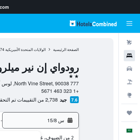
.com
رحلات طيران
الصفحة الرئيسية
الولايات المتحدة الأميريكية
974
فنادق
رودواي إن نير ميلرو
سيارات
2 نجمتين
حزم العروض
777 North Vine Street, 90038, لوس أنجلوس, كاليفورنيا, الولايات المتحدة الأميريكية
+1 323 463 5671
استكشاف
جيد
2,738 من التقييمات تم التحقق منها
7.6
رحلات
س 15/8
-
العَرَبِيَّة
2 من الضيوف، غرفة واحدة