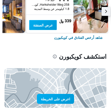
Harksheider Weg 258, كويكبورن, شليسفيغ-هولشتاين, ألمانيا
1.8 كيلومتر عن وسط المدينة
339 ﷼
عرض الصفقة
شاهد أرخص الفنادق في كويكبورن
استكشف كويكبورن
اعرض على الخريطة