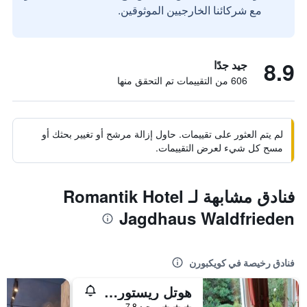
مع شركائنا الخارجيين الموثوقين.
8.9
جيد جدًا
606 من التقييمات تم التحقق منها
لم يتم العثور على تقييمات. حاول إزالة مرشح أو تغيير بحثك أو
مسح كل شيء لعرض التقييمات.
فنادق مشابهة لـ Romantik Hotel
Jagdhaus Waldfrieden
فنادق رخيصة في كويكبورن
هوتل ريستورانت زيجارتن كويكبورن
3 نجوم
جيد 7.8