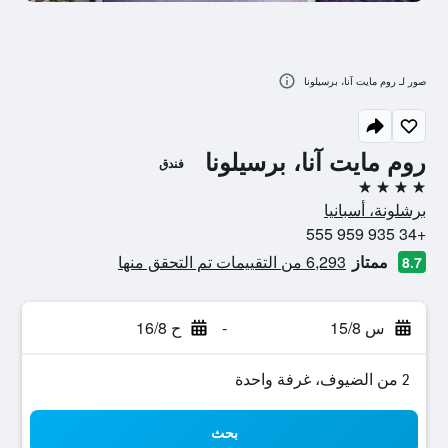
صور لـ روم مايت آنا، برسيلونا
روم مايت آنا، برسيلونا
فندق
4 نجوم
برشلونة، أسبانيا
+34 935 959 555
ممتاز
6,293 من التقييمات تم التحقق منها
8.7
س 15/8
-
ح 16/8
2 من الضيوف، غرفة واحدة
بحث