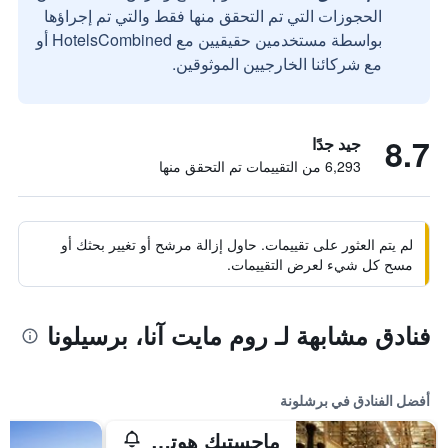
الحجوزات التي تم التحقق منها فقط والتي تم إجراؤها
بواسطة مستخدمين حقيقيين مع HotelsCombined أو
مع شركائنا الخارجيين الموثوقين.
8.7
جيد جدًا
6,293 من التقييمات تم التحقق منها
لم يتم العثور على تقييمات. حاول إزالة مرشح أو تغيير بحثك أو
مسح كل شيء لعرض التقييمات.
فنادق مشابهة لـ روم مايت آنا، برسيلونا
أفضل الفنادق في برشلونة
ماجستيك هوتل آند سبا برشلونة جي إل