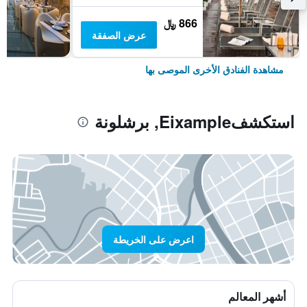
866 ﷼
عرض الصفقة
مشاهدة الفنادق الأخرى الموصى بها
استكشفEixample, برشلونة
اعرض على الخريطة
أشهر المعالم