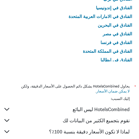
الفنادق في إندونيسيا
الفنادق في الامارات العربية المتحدة
الفنادق في البحرين
الفنادق في مصر
الفنادق في فرنسا
الفنادق في المملكة المتحدة
الفنادق في إيطاليا
الفنادق في تايلاند
*
يحاول HotelsCombined بشكل دائم الحصول على الأسعار الدقيقة، ولكن
لا يمكن ضمان الأسعار
.
إليك السبب:
HotelsCombined ليس البائع
نقوم بتجميع الكثير من البيانات لك
لماذا لا تكون الأسعار دقيقة بنسبة 100٪؟