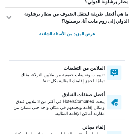
مطار برشلونة الدولي؟
ما هي أفضل طريقة لينتقل الضيوف من مطار برشلونة
الدولي إلى روم مايت آنا، برسيلونا؟
عرض المزيد من الأسئلة الشائعة
الملايين من التعليقات
تقييمات وتعليقات حقيقية من ملايين النزلاء، مثلك
تمامًا. احجز إقامتك المثالية بكل ثقة!
أفضل صفقات الفنادق
يبحث HotelsCombined في أكثر من 3 ملايين فندق
ومكان إقامة ويجمعهم في مكان واحد حتى تتمكن من
مقارنة أماكن الإقامة المثالية.
إلغاء مجاني
من الوارد أن تتغير الخطط — نتفهم ذلك. ولهذا يمكنك