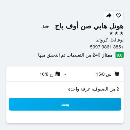
هوتل هابي صن أوف باج
فندق
3 نجوم
نوفالجا، كرواتيا
+385 9861 5097
ممتاز
240 من التقييمات تم التحقق منها
8.6
س 15/8
-
ح 16/8
2 من الضيوف، غرفة واحدة
بحث