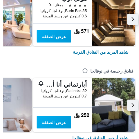
4 نجوم
ممتاز 9.1
Burin Bok 35, نوفالجا, كرواتيا
0.6 كيلومتر عن وسط المدينة
571 ﷼
عرض الصفقة
شاهد المزيد من الفنادق القريبة
فنادق رخيصة في نوفالجا
أبارتماني أنا أند ألتا
Slatinska 32, نوفالجا, كرواتيا
0.7 كيلومتر عن وسط المدينة
252 ﷼
عرض الصفقة
شاهد أرخص الفنادق في نوفالجا