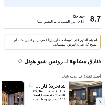
8.7
جيد جدًا
1,481 من التقييمات تم التحقق منها
لم يتم العثور على تقييمات. حاول إزالة مرشح أو تغيير بحثك أو
مسح كل شيء لعرض التقييمات.
فنادق مشابهة لـ روتس شيو هوتل
أفضل الفنادق في مدينة تاينان
شانجريلا فار إيسترن تاينان
5 نجوم
ممتاز 9.0
89 Section West, University Road, مدينة تاينان, تايوان
0.0 كيلومتر عن وسط المدينة