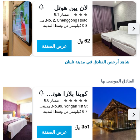
لان يين هوتل
3 نجوم
ممتاز 8.1
No. 2, Chenggong Road, مدينة تاينان, تايوان
0.8 كيلومتر عن وسط المدينة
62 ﷼
عرض الصفقة
شاهد أرخص الفنادق في مدينة تاينان
الفنادق الموصى بها
كوينا بلازا هوتل تاينان
5 نجوم
ممتاز 8.6
No.99, Yongan 1st St, مدينة تاينان, تايوان
6.7 كيلومتر عن وسط المدينة
351 ﷼
عرض الصفقة