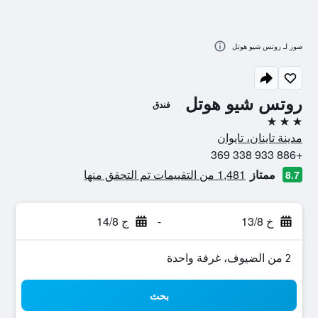
صور لـ روتس شيو هوتل
روتس شيو هوتل
فندق
3 نجوم
مدينة تاينان، تايوان
+886 933 338 369
ممتاز
1,481 من التقييمات تم التحقق منها
8.7
خ 13/8
-
ج 14/8
2 من الضيوف، غرفة واحدة
بحث