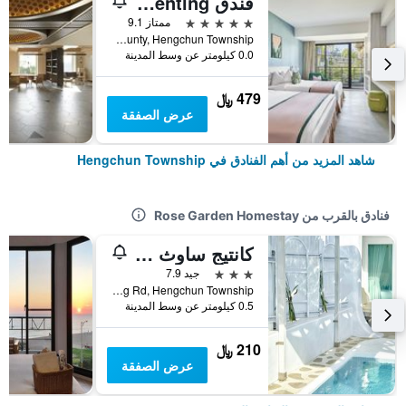
فندق Caesar Park Kenting
5 نجوم
ممتاز 9.1
No. 6 Kenting Road, Hengchun Town, Pingtung County, Hengchun Township, تايوان
0.0 كيلومتر عن وسط المدينة
479 ﷼
عرض الصفقة
شاهد المزيد من أهم الفنادق في Hengchun Township
فنادق بالقرب من Rose Garden Homestay
كانتيج ساوث بوردر ديزاين هوتل
3 نجوم
جيد 7.9
No.275, Puding Rd, Hengchun Township, تايوان
0.5 كيلومتر عن وسط المدينة
210 ﷼
عرض الصفقة