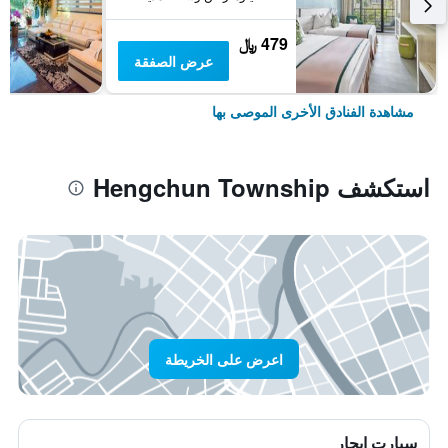
479 ﷼
عرض الصفقة
مشاهدة الفنادق الأخرى الموصى بها
استكشف Hengchun Township
اعرض على الخريطة
سيارت ايجار