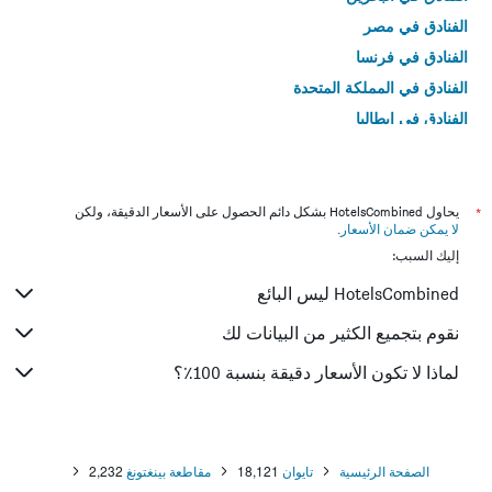
الفنادق في مصر
الفنادق في فرنسا
الفنادق في المملكة المتحدة
الفنادق في إيطاليا
الفنادق في تايلاند
*
يحاول HotelsCombined بشكل دائم الحصول على الأسعار الدقيقة، ولكن
لا يمكن ضمان الأسعار
.
إليك السبب:
HotelsCombined ليس البائع
نقوم بتجميع الكثير من البيانات لك
لماذا لا تكون الأسعار دقيقة بنسبة 100٪؟
الصفحة الرئيسية
تايوان
18,121
مقاطعة بينغتونغ
2,232