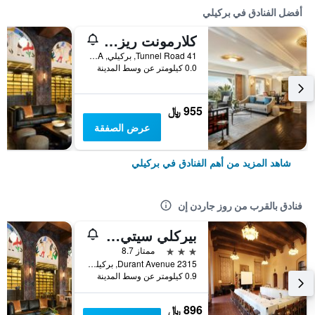
أفضل الفنادق في بركيلي
كلارمونت ريزورت آند كلوب
41 Tunnel Road, بركيلي, CA, الولايات المتحدة الأميريكية
0.0 كيلومتر عن وسط المدينة
955 ﷼
عرض الصفقة
شاهد المزيد من أهم الفنادق في بركيلي
فنادق بالقرب من روز جاردن إن
بيركلي سيتي كلوب
3 نجوم
ممتاز 8.7
2315 Durant Avenue, بركيلي, CA, الولايات المتحدة الأميريكية
0.9 كيلومتر عن وسط المدينة
896 ﷼