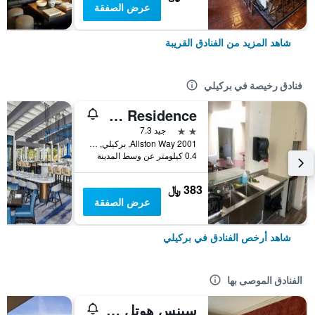
عرض الصفقة
شاهد المزيد من الفنادق القريبة
فنادق رخيصة في بركيلي
Downtown Berkeley Ymca Hotel And Residence
2 نجمتين
جيد 7.3
2001 Allston Way, بركيلي, CA, الولايات المتحدة الأميريكية
0.4 كيلومتر عن وسط المدينة
383 ﷼
عرض الصفقة
شاهد أرخص الفنادق في بركيلي
الفنادق الموصى بها
سينس هوتل آند فان بيسترو بيركلي