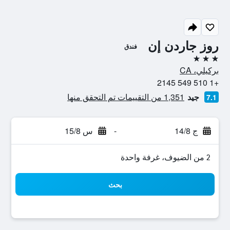
روز جاردن إن
فندق
3 نجوم
بركيلي، CA
+1 510 549 2145
جيد
1,351 من التقييمات تم التحقق منها
7.1
ج 14/8
-
س 15/8
2 من الضيوف، غرفة واحدة
بحث