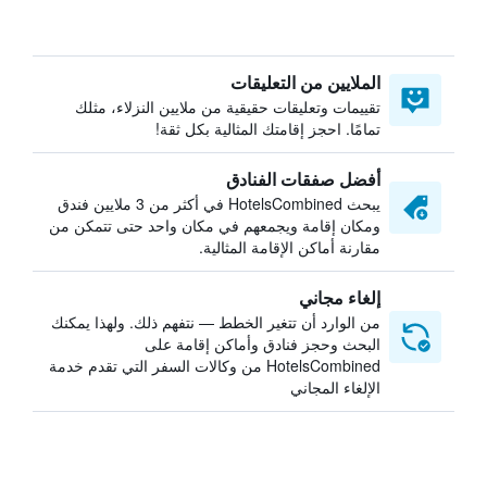
الملايين من التعليقات
تقييمات وتعليقات حقيقية من ملايين النزلاء، مثلك
تمامًا. احجز إقامتك المثالية بكل ثقة!
أفضل صفقات الفنادق
يبحث HotelsCombined في أكثر من 3 ملايين فندق
ومكان إقامة ويجمعهم في مكان واحد حتى تتمكن من
مقارنة أماكن الإقامة المثالية.
إلغاء مجاني
من الوارد أن تتغير الخطط — نتفهم ذلك. ولهذا يمكنك
البحث وحجز فنادق وأماكن إقامة على
HotelsCombined من وكالات السفر التي تقدم خدمة
الإلغاء المجاني