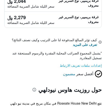
2,044 ﷼
غرفة بريميير، نوع السرير غير
معروف
سعر الليلة شامل الصريبة المضافة
2,279 ﷼
غرفة بريميير، نوع السرير غير
معروف
سعر الليلة شامل الصريبة المضافة
كيف تؤثر المبالغ المدفوعة لنا على الترتيب وكيف نصنف النتائج؟
تعرف على المزيد
*
يشمل المجموع الضرائب المحلية المقدرة والرسوم المستحقة عند
تسجيل المغادرة.
إعدادات ملفات تعريف الارتباط
أفضل سعر
مضمون
حول روزيت هاوس نيودلهي
تقع Roseate House New Delhi في مكان مريح في مدينة نيو دلهي