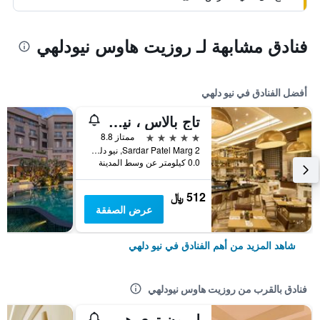
فنادق مشابهة لـ روزيت هاوس نيودلهي
أفضل الفنادق في نيو دلهي
تاج بالاس ، نيودلهي
5 نجوم
ممتاز 8.8
2 Sardar Patel Marg, نيو دلهي, الهند
0.0 كيلومتر عن وسط المدينة
512 ﷼
عرض الصفقة
شاهد المزيد من أهم الفنادق في نيو دلهي
فنادق بالقرب من روزيت هاوس نيودلهي
ليمون تري هوتل، دلهي أيربورت