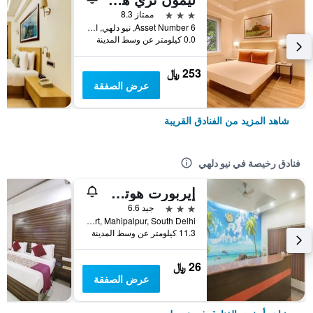
3 نجوم
ممتاز 8.3
Asset Number 6, نيو دلهي, الهند
0.0 كيلومتر عن وسط المدينة
253 ﷼
عرض الصفقة
شاهد المزيد من الفنادق القريبة
فنادق رخيصة في نيو دلهي
إيربورت هوتل مايانك ريزيدنسي
3 نجوم
جيد 6.6
A-230, Street No-2, Near Indira Gandhi International Airport, Mahipalpur, South Delhi, نيو دلهي, الهند
11.3 كيلومتر عن وسط المدينة
26 ﷼
عرض الصفقة