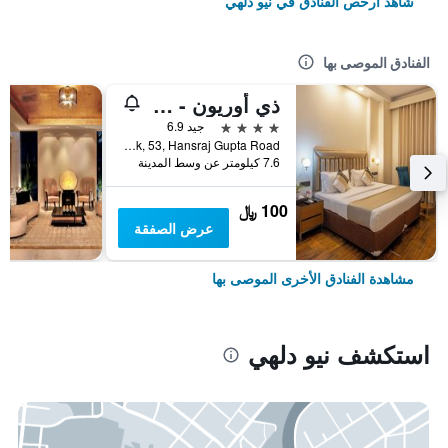
شاهد أرخص الفنادق في نيو دلهي
الفنادق الموصى بها
ذي أوريون - جريتر كايلاش
4 نجوم
جيد 6.9
R Block, 53, Hansraj Gupta Road, نيو دلهي, الهند
7.6 كيلومتر عن وسط المدينة
100 ﷼
عرض الصفقة
مشاهدة الفنادق الأخرى الموصى بها
استكشف نيو دلهي