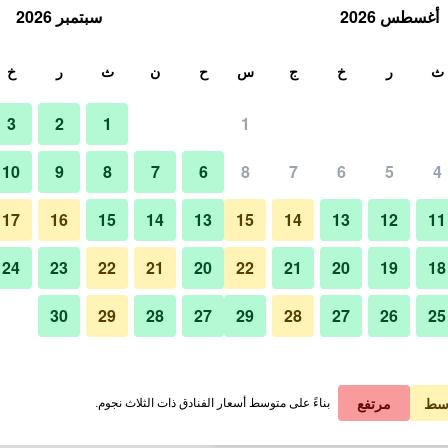
أغسطس 2026
سبتمبر 2026
ث
ث
ر
خ
ج
س
ح
ن
ث
ر
خ
3
2
1
1
لة الواحدة
10
9
8
7
6
8
7
6
5
4
حوض السباحة
لي في الليلة
17
16
15
14
13
15
14
13
12
11
 ﷼
عرض الصفقة
24
23
22
21
20
22
21
20
19
18
30
29
28
27
29
28
27
26
25
صور لـ روزن بلازا أون انترناشونال د
 ﷼
عرض الصفقة
 ﷼
عرض الصفقة
سط
مرتفع
بناءً على متوسط أسعار الفنادق ذات الثلاث نجوم.