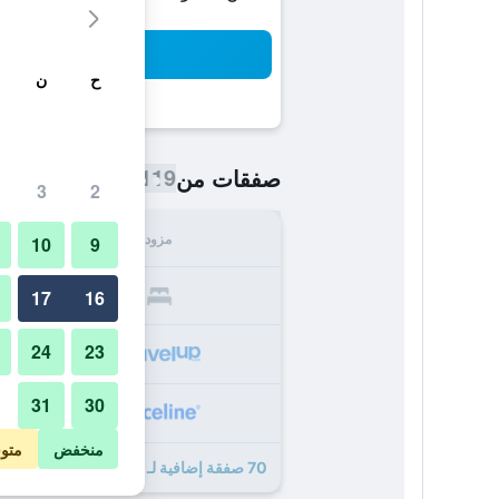
بح
ح
ن
119 ﷼
صفقات من
/
أرخص سعر اللي
3
2
مزود
الإجما
10
9
119
17
16
24
23
227
31
30
296
منخفض
متو
70 صفقة إضافية لـ روزن بلازا أون انترناشونال درايف