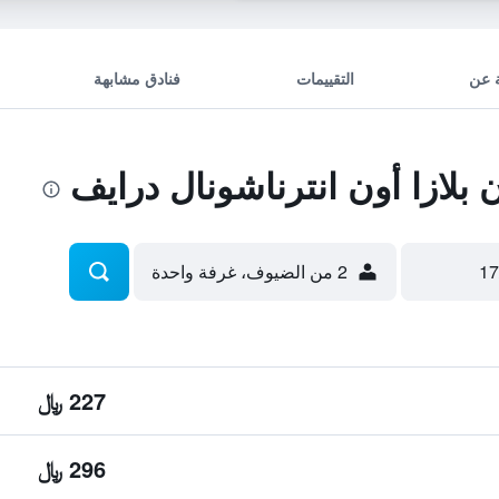
 عن
التقييمات
فنادق مشابهة
لازا أون انترناشونال درايف
2 من الضيوف، غرفة واحدة
227 ﷼
296 ﷼