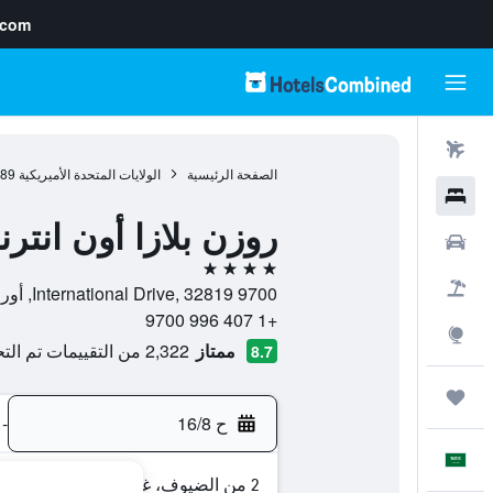
.com
رحلات طيران
الصفحة الرئيسية
الولايات المتحدة الأميريكية
989
فنادق
روزن بلازا أون انتر
سيارات
4 نجوم
حزم العروض
9700 International Drive, 32819, أورلاندو, فلوريدا, الولايات المتحدة الأميريكية
+1 407 996 9700
استكشاف
ممتاز
2,322 من التقييمات تم التحقق منها
8.7
رحلات
ح 16/8
-
العَرَبِيَّة
2 من الضيوف، غرفة واحدة