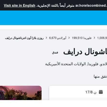
ar.hotelscombined
متوفر أيضاً باللغة الإنجليزية.
Visit site in English
1,006,
فلوريدا
199,510
أورلاندو
6,670
روزن بلازا أون انترناشونال درايف
ناشونال درايف
فندق
ن 17/8