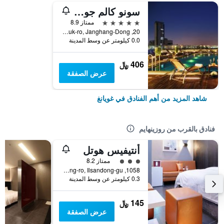
سونو كالم جويانج
5 نجوم
ممتاز 8.9
20, Taegeuk-ro, Janghang-Dong, غويانغ, كوريا الجنوبية
0.0 كيلومتر عن وسط المدينة
406 ﷼
عرض الصفقة
شاهد المزيد من أهم الفنادق في غويانغ
فنادق بالقرب من روزينهايم
أنتيفيس هوتل
تقييم فئة 3
ممتاز 8.2
1058, Jungang-ro, Ilsandong-gu, غويانغ, كوريا الجنوبية
0.3 كيلومتر عن وسط المدينة
145 ﷼
عرض الصفقة