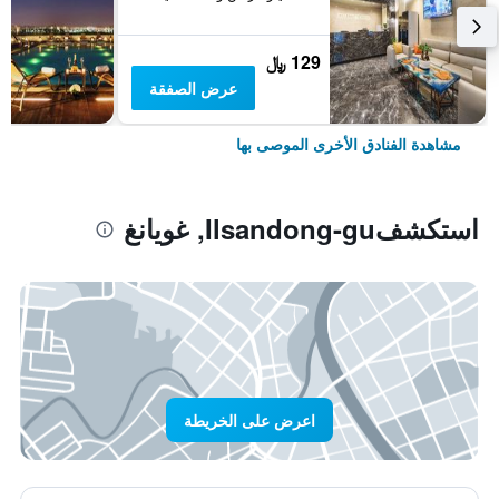
129 ﷼
عرض الصفقة
مشاهدة الفنادق الأخرى الموصى بها
استكشفIlsandong-gu, غويانغ
اعرض على الخريطة