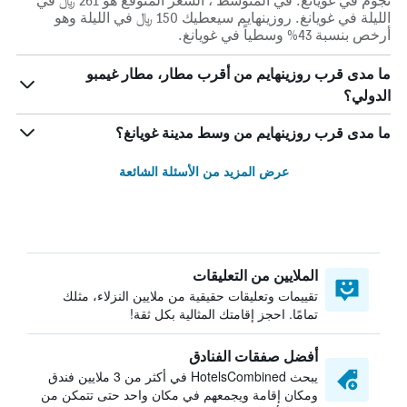
نجوم في غويانغ. في المتوسط ، السعر المتوقع هو 261 ﷼ في
الليلة في غويانغ. روزينهايم سيعطيك 150 ﷼ في الليلة وهو
أرخص بنسبة 43% وسطياً في غويانغ.
ما مدى قرب روزينهايم من أقرب مطار، مطار غيمبو
الدولي؟
ما مدى قرب روزينهايم من وسط مدينة غويانغ؟
عرض المزيد من الأسئلة الشائعة
الملايين من التعليقات
تقييمات وتعليقات حقيقية من ملايين النزلاء، مثلك
تمامًا. احجز إقامتك المثالية بكل ثقة!
أفضل صفقات الفنادق
يبحث HotelsCombined في أكثر من 3 ملايين فندق
ومكان إقامة ويجمعهم في مكان واحد حتى تتمكن من