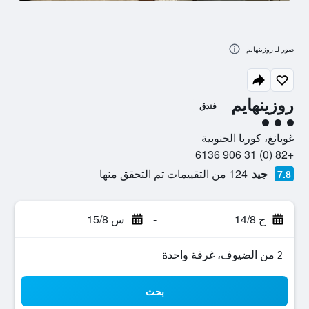
صور لـ روزينهايم
روزينهايم
فندق
تقييم فئة 3
غويانغ، كوريا الجنوبية
+82 (0) 31 906 6136
جيد
124 من التقييمات تم التحقق منها
7.8
ج 14/8
-
س 15/8
2 من الضيوف، غرفة واحدة
بحث