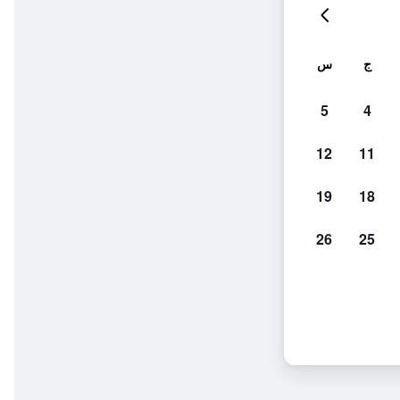
ج
س
5
4
12
11
19
18
26
25