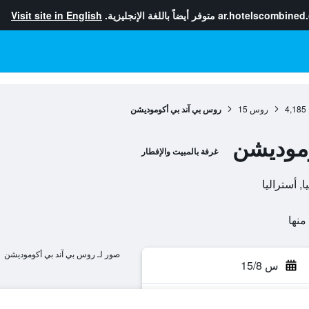
ar.hotelscombined
متوفر أيضاً باللغة الإنجليزية.
Visit site in English
4,185
روس
15
روس بي آند بي أكوموديشن
وموديشن
غرفة بالمبيت والإفطار
صور لـ روس بي آند بي أكوموديشن
س 15/8