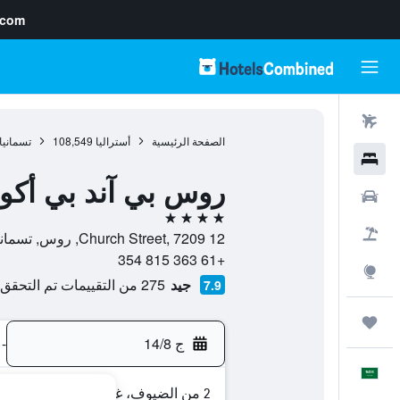
.com
رحلات طيران
الصفحة الرئيسية
أستراليا
108,549
تسمانيا
فنادق
روس بي آند بي أك
سيارات
4 نجوم
حزم العروض
12 Church Street, 7209, روس, تسمانيا, أستراليا
+61 363 815 354
استكشاف
جيد
275 من التقييمات تم التحقق منها
7.9
رحلات
ج 14/8
-
العَرَبِيَّة
2 من الضيوف، غرفة واحدة