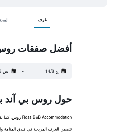
غرف
لمحة
أفضل صفقات روس 
ج 14/8
-
س 15/8
حول روس بي آند ب
Ross B&B Accommodation روس. كما يقع فندق المنامة والإفطار على بعد مسافة قريبة مشياً من Ross Bridge.
تتضمن الغرف المريحة في فندق المنامة والإ