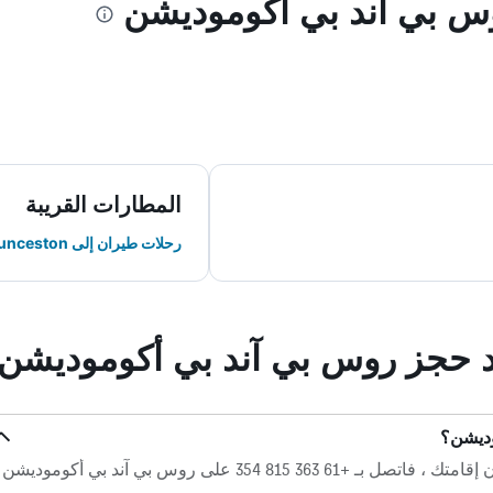
وس بي آند بي أكوموديشن
المطارات القريبة
رحلات طيران إلى Launceston
ند حجز روس بي آند بي أكوموديشن
وديشن؟
إذا كانت لديك أسئلة أو أمور تتعلق بشأن إقامتك ، فاتصل بـ +61 363 815 354 على روس بي آند بي أكوموديشن