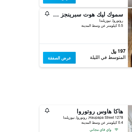
سموك ليك هوت سبرينجز لودج آند كامب
روتوروا, نيوزيلندا
0.5 كيلومتر عن وسط المدينة
197 ﷼
المتوسط في الليلة
عرض الصفقة
هاكا هاوس روتوروا
1278 Haupapa Street, روتوروا, نيوزيلندا
0.4 كيلومتر عن وسط المدينة
واي فاي مجاني