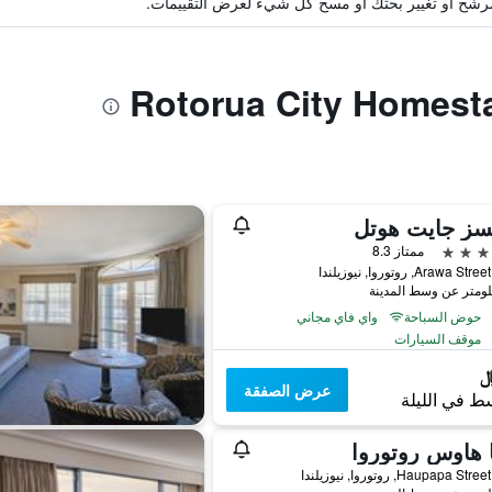
ة مرشح أو تغيير بحثك أو مسح كل شيء لعرض التقييمات.
سز جايت هوتل
ممتاز 8.3
حوض السباحة
واي فاي مجاني
موقف السيارات
عرض الصفقة
ط في الليلة
 هاوس روتوروا