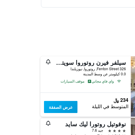
سيلفر فيرن روتوروا سويتس آند سبا
326 Fenton Street, روتوروا, نيوزيلندا
0.0 كيلومتر عن وسط المدينة
واي فاي مجاني
موقف السيارات
234 ﷼
المتوسط في الليلة
عرض الصفقة
نوفوتيل روتورا ليك سايد
4 نجوم
جيد 7.6