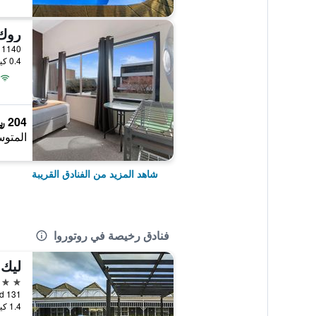
روك 
1140 Hinemoa Street, روتوروا, نيوزيلندا
0.4 كيلومتر عن وسط المدينة
204 ﷼
المتوس
شاهد المزيد من الفنادق القريبة
فنادق رخيصة في روتوروا
ليك 
3 نجوم
131 Lake Road, روتوروا, نيوزيلندا
1.4 كيلومتر عن وسط المدينة