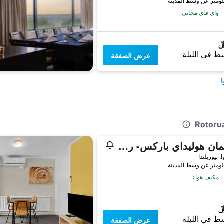
واي فاي مجاني
ط في الليلة
عرض الصفقة
ا
تاسمان هوليداي باركس- روتوروا
, نيوزيلندا
مكيف هواء
ط في الليلة
عرض الصفقة