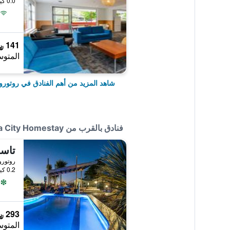
0.0 كيلومتر عن وسط المدينة
141 ﷼
المتوس
شاهد المزيد من أهم الفنادق في روتورو
فنادق بالقرب من Rotorua City Homestay
روتوروا
0.2 كيلومتر عن وسط المدينة
293 ﷼
المتوس