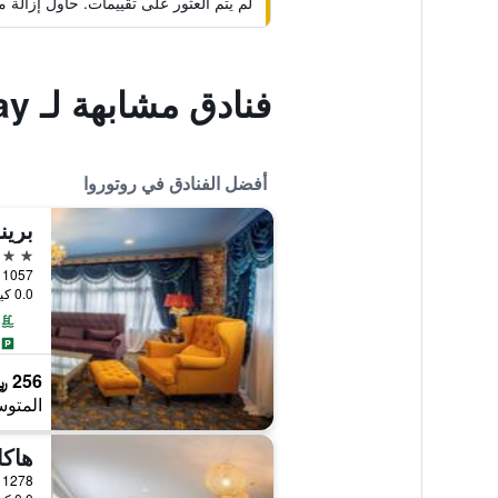
لم يتم العثور على تقييمات. حاول إزال
فنادق مشابهة لـ Rotorua City Homestay
أفضل الفنادق في روتوروا
برين
5 نجوم
1057 Arawa Street, روتوروا, نيوزيلندا
0.0 كيلومتر عن وسط المدينة
256 ﷼
المتوس
هاكا
1278 Haupapa Street, روتوروا, نيوزيلندا