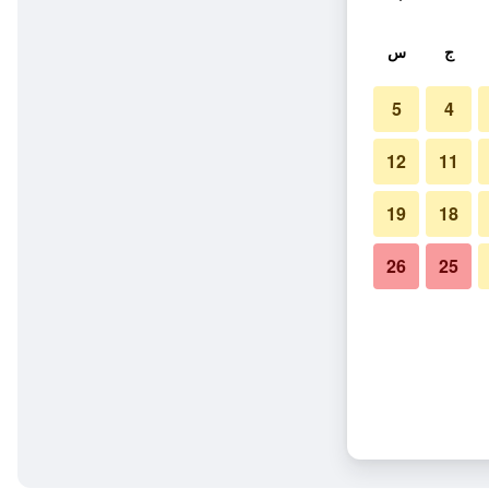
ج
س
5
4
12
11
19
18
26
25