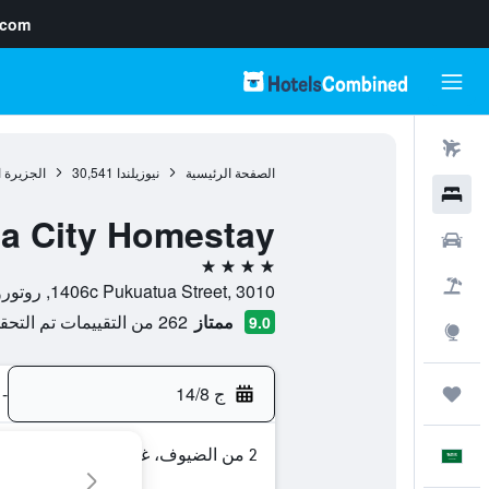
.com
رحلات طيران
الصفحة الرئيسية
نيوزيلندا
30,541
الجزيرة 
فنادق
a City Homestay
سيارات
4 نجوم
حزم العروض
1406c Pukuatua Street, 3010, روتوروا, منطقة خليج بلنتي, نيوزيلندا
ممتاز
262 من التقييمات تم التحقق منها
9.0
استكشاف
ج 14/8
-
رحلات
2 من الضيوف، غرفة واحدة
العَرَبِيَّة