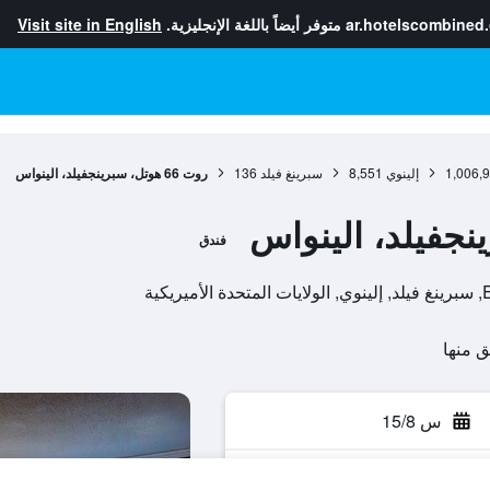
ar.hotelscombined
متوفر أيضاً باللغة الإنجليزية.
Visit site in English
1,006,
إلينوي
8,551
سبرينغ فيلد
136
روت 66 هوتل، سبرينجفيلد، الينواس
فندق
س 15/8