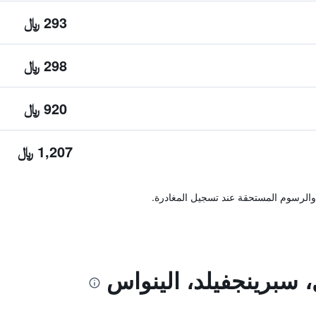
293 ﷼
298 ﷼
920 ﷼
1,207 ﷼
والرسوم المستحقة عند تسجيل المغادرة.