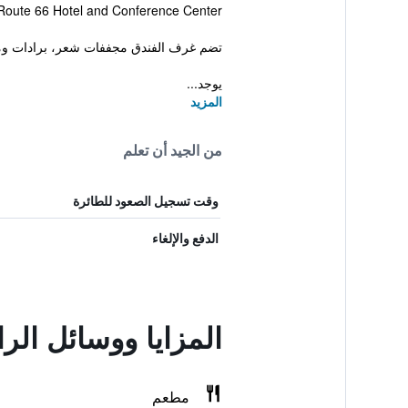
Route 66 Hotel and Conference Center سبرينغ فيلد. كما يوفر هذا الفندق للضيوف مسبح خارجي، غرفة اجتماعات ومعاملات فورية للحجز والمغادر
تضم غرف الفندق مجففات شعر، برادات وم
يوجد...
المزيد
من الجيد أن تعلم
وقت تسجيل الصعود للطائرة
الدفع والإلغاء
المزايا ووسائل الراحة في روت 66 هو
مطعم