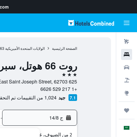
.com
رحلات طيران
الصفحة الرئيسية
الولايات المتحدة الأميريكية
963
فنادق
روت 66 هوتل، سبرينجفيلد، الينواس
سيارات
3 نجوم
حزم العروض
625 East Saint Joseph Street, 62703, سبرينغ فيلد, إلينوي, الولايات المتحدة الأميريكية
+1 217 529 6626
استكشاف
جيد
1,024 من التقييمات تم التحقق منها
7.1
رحلات
ج 14/8
-
العَرَبِيَّة
2 من الضيوف، غرفة واحدة