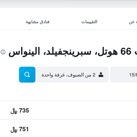
 عن
التقييمات
فنادق مشابهة
واس
2 من الضيوف، غرفة واحدة
735 ﷼
751 ﷼