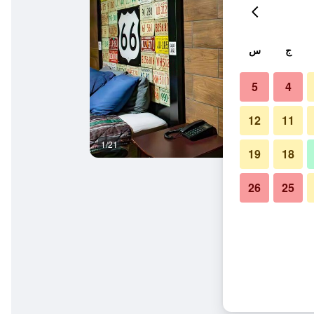
ج
س
5
4
12
11
1/21
حمام
19
18
26
25