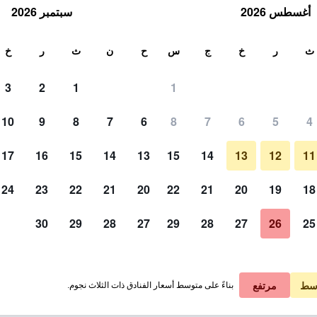
أغسطس 2026
سبتمبر 2026
ث
ث
ر
خ
ج
س
ح
ن
ث
ر
خ
3
2
1
1
10
9
8
7
6
8
7
6
5
4
17
16
15
14
13
15
14
13
12
11
عرض الأسعار
24
23
22
21
20
22
21
20
19
18
30
29
28
27
29
28
27
26
25
عرض الأسعار
عرض الأسعار
سط
مرتفع
بناءً على متوسط أسعار الفنادق ذات الثلاث نجوم.