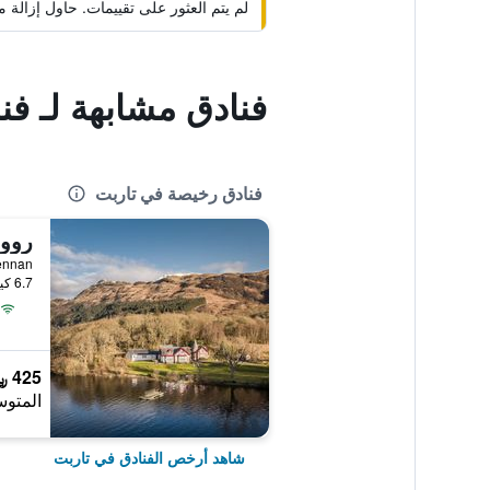
لم يتم العثور على تقييمات. حاول إزال
فنادق مشابهة لـ فن
فنادق رخيصة في تاربت
رووا
Rowardennan, ت
6.7 كيلومتر عن وسط المدينة
425 ﷼
المتوس
شاهد أرخص الفنادق في تاربت