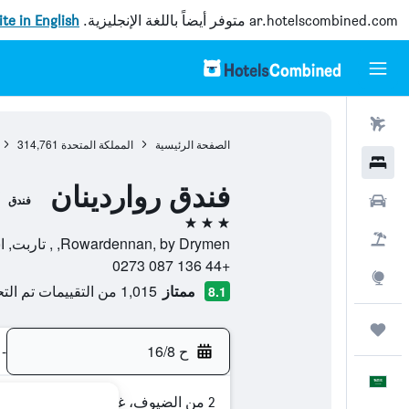
ar.hotelscombined.com
متوفر أيضاً باللغة الإنجليزية.
site in English
رحلات طيران
الصفحة الرئيسية
المملكة المتحدة
314,761
فنادق
فندق رواردينان
سيارات
فندق
3 نجوم
حزم العروض
Rowardennan, by Drymen, , تاربت, اسكتلندا, المملكة المتحدة
+44 136 087 0273
استكشاف
ممتاز
1,015 من التقييمات تم التحقق منها
8.1
رحلات
ح 16/8
-
العَرَبِيَّة
2 من الضيوف، غرفة واحدة