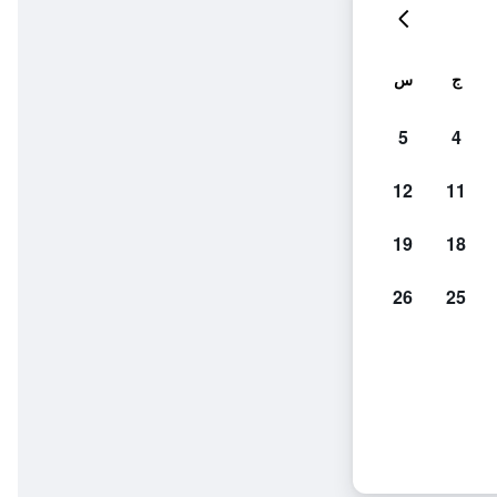
ج
س
5
4
12
11
19
18
26
25