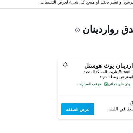
ة مرشح أو تغيير بحثك أو مسح كل شيء لعرض التقييمات.
دق رواردينان
ردينان يوث هوستل
اربت, المملكة المتحدة
واي فاي مجاني
موقف السيارات
ط في الليلة
عرض الصفقة