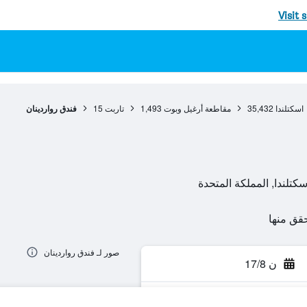
Visit 
اسكتلندا
35,432
مقاطعة أرغيل وبوت
1,493
تاربت
15
فندق رواردينان
صور لـ فندق رواردينان
ن 17/8