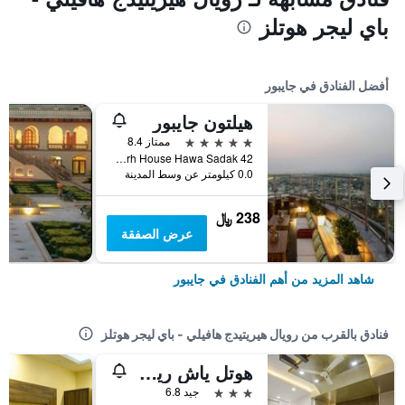
باي ليجر هوتلز
أفضل الفنادق في جايبور
هيلتون جايبور
5 نجوم
ممتاز 8.4
42 Geejgarh House Hawa Sadak, جايبور, الهند
0.0 كيلومتر عن وسط المدينة
238 ﷼
عرض الصفقة
شاهد المزيد من أهم الفنادق في جايبور
فنادق بالقرب من رويال هيريتيدج هافيلي - باي ليجر هوتلز
هوتل ياش ريجنسي
3 نجوم
جيد 6.8