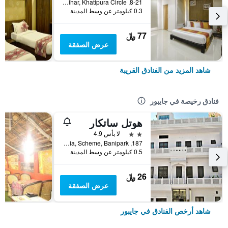
8-21, Marudhar Vihar, Khatipura Circle, جايبور, الهند
0.3 كيلومتر عن وسط المدينة
77 ﷼
عرض الصفقة
شاهد المزيد من الفنادق القريبة
فنادق رخيصة في جايبور
هوتل ساتكار
2 نجمتين
لا بأس 4.9
187, Barodia, Scheme, Banipark, جايبور, الهند
0.5 كيلومتر عن وسط المدينة
26 ﷼
عرض الصفقة
شاهد أرخص الفنادق في جايبور