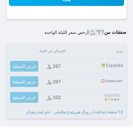
صفقات من
287 ﷼
/
أرخص سعر الليلة الواحدة
مزود
الإجمالي في الليلة
287 ﷼
عرض الصفقة
297 ﷼
عرض الصفقة
332 ﷼
عرض الصفقة
13 صفقة إضافية لـ رويال هيريتيدج هافيلي - باي ليجر هوتلز