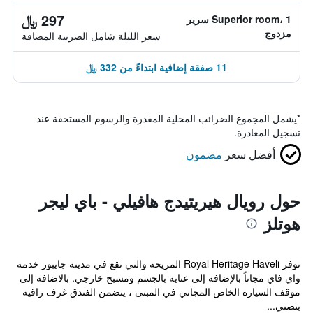
297 ﷼
Superior room، 1 سرير
مزدوج
سعر الليلة شامل الصريبة المضافة
11 صفقة إضافية ابتداءً من 332 ﷼
*
يشمل المجموع الضرائب المحلية المقدرة والرسوم المستحقة عند
تسجيل المغادرة.
أفضل سعر
مضمون
حول رويال هيريتيدج هافيلي - باي ليجر
هوتلز
توفر Royal Heritage Haveli المريحة والتي تقع في مدينة جايبور خدمة
واي فاي مجاناً بالإضافة إلى عناية بالجسم ومسبح خارجي. بالاضافة إلى
موقف السيارة الخاص المجاني في المبنى ، يتضمن الفندق غرف راقية
بتصني...