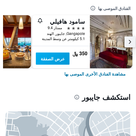
الفنادق الموصى بها
سامود هافيلي
4 نجوم
ممتاز 9.4
Gangapole, جايبور, الهند
5.1 كيلومتر عن وسط المدينة
350 ﷼
عرض الصفقة
مشاهدة الفنادق الأخرى الموصى بها
استكشف جايبور