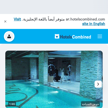
ar.hotelscombined.com
متوفر أيضاً باللغة الإنجليزية.
Visit
site in English
حوض السباحة
1/46
ح