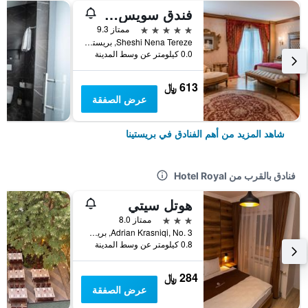
فندق سويس ديامند بريشتينا
5 نجوم
ممتاز 9.3
Sheshi Nena Tereze, بريستينا, كوسوفو
0.0 كيلومتر عن وسط المدينة
613 ﷼
عرض الصفقة
شاهد المزيد من أهم الفنادق في بريستينا
فنادق بالقرب من Hotel Royal
هوتل سيتي
3 نجوم
ممتاز 8.0
Adrian Krasniqi, No. 3, بريستينا, كوسوفو
0.8 كيلومتر عن وسط المدينة
284 ﷼
عرض الصفقة