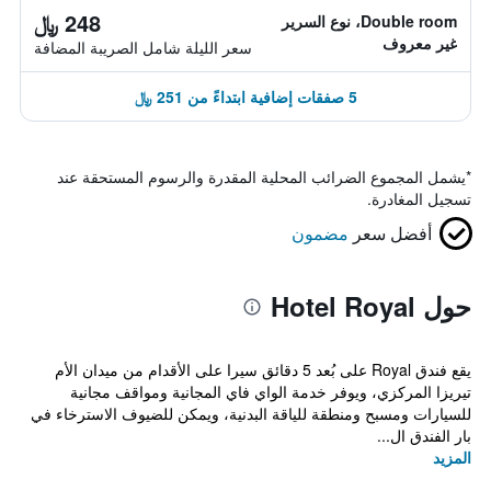
248 ﷼
Double room، نوع السرير
غير معروف
سعر الليلة شامل الصريبة المضافة
5 صفقات إضافية ابتداءً من 251 ﷼
*
يشمل المجموع الضرائب المحلية المقدرة والرسوم المستحقة عند
تسجيل المغادرة.
أفضل سعر
مضمون
حول Hotel Royal
يقع فندق Royal على بُعد 5 دقائق سيرا على الأقدام من ميدان الأم
تيريزا المركزي، ويوفر خدمة الواي فاي المجانية ومواقف مجانية
للسيارات ومسبح ومنطقة للياقة البدنية، ويمكن للضيوف الاسترخاء في
بار الفندق ال...
المزيد