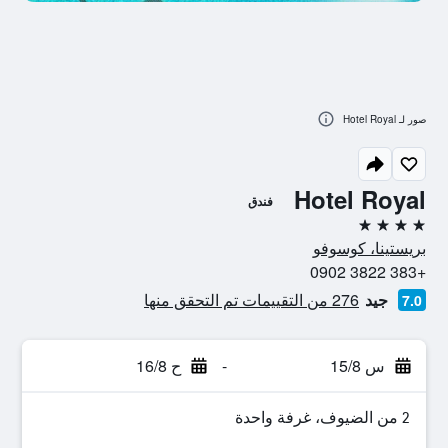
صور لـ Hotel Royal
Hotel Royal
فندق
4 نجوم
بريستينا، كوسوفو
+383 3822 0902
جيد
276 من التقييمات تم التحقق منها
7.0
س 15/8
-
ح 16/8
2 من الضيوف، غرفة واحدة