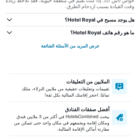
حوالي 0س 17د. إذا كنت تقيم في منطقة حيوية، فقد تلاحظ زيادة
وقت القيادة بسبب ازدحام الطرق.
هل يوجد مسبح في Hotel Royal؟
ما هو رقم هاتف Hotel Royal؟
عرض المزيد من الأسئلة الشائعة
الملايين من التعليقات
تقييمات وتعليقات حقيقية من ملايين النزلاء، مثلك
تمامًا. احجز إقامتك المثالية بكل ثقة!
أفضل صفقات الفنادق
يبحث HotelsCombined في أكثر من 3 ملايين فندق
ومكان إقامة ويجمعهم في مكان واحد حتى تتمكن من
مقارنة أماكن الإقامة المثالية.