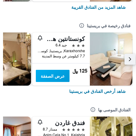
شاهد المزيد من الفنادق القريبة
فنادق رخيصة في بريستينا
كونستانتين هوتل
3 نجوم
جيد 6.4
Karaxhorxhe, بريستينا, كوسوفو
7.7 كيلومتر عن وسط المدينة
125 ﷼
عرض الصفقة
شاهد أرخص الفنادق في بريستينا
الفنادق الموصى بها
فندق غاردن
5 نجوم
ممتاز 8.7
Agim Çela No.1, Kalabria, بريستينا, كوسوفو