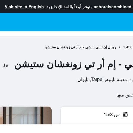
ar.hotelscombined
متوفر أيضاً باللغة الإنجليزية.
Visit site in English
1,456
رويال إن تايبي نانشي - إم أر تي زونغشان ستيشن
شي - إم أر تي زونغشان ستيشن
نزل
س 15/8