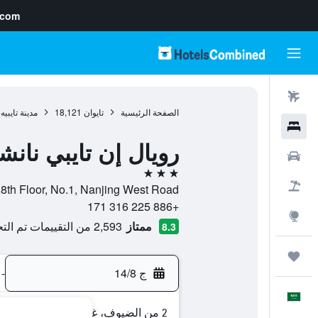
.com
رحلات طيران
الصفحة الرئيسية
تايوان
18,121
مدينة تايبيه
فنادق
رويال إن تايبي نان
سيارات
3 نجوم
حزم العروض
8th Floor, No.1, Nanjing West Road, -, مدينة تايبيه, Taipei, تايوان
+886 225 316 171
استكشاف
ممتاز
2,593 من التقييمات تم التحقق منها
8.3
رحلات
ج 14/8
-
العَرَبِيَّة
2 من الضيوف، غرفة واحدة