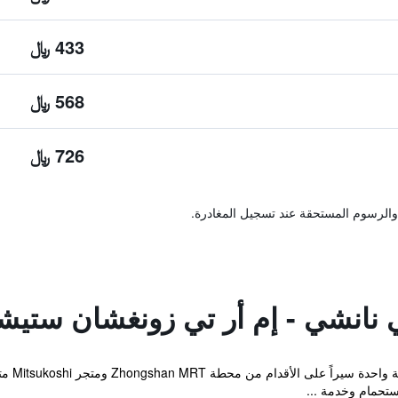
433 ﷼
568 ﷼
726 ﷼
والرسوم المستحقة عند تسجيل المغادرة.
ي نانشي - إم أر تي زونغشان ستي
يقع nxi
حمام وخدمة ...