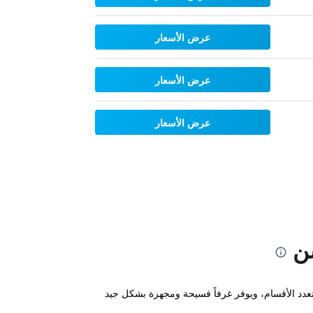
عرض الأسعار
عرض الأسعار
عرض الأسعار
شن
Royal Inn Taipei Na على بعد دقيقة واحدة سيراً على الأقدام من محطة Zhongshan MRT ومتجر Mitsukoshi متعدد الأقسام، ويوفر غرفاً فسيحة ومجهزة بشكل جيد