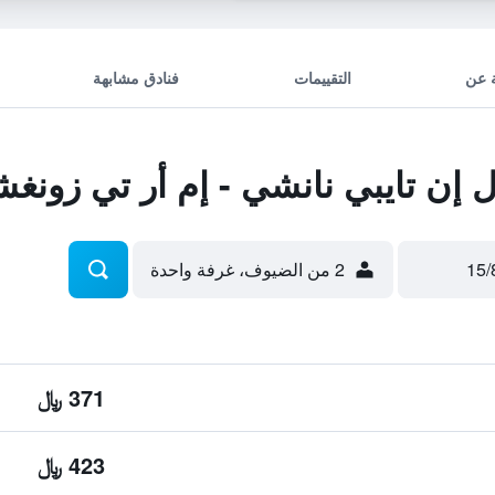
 عن
التقييمات
فنادق مشابهة
إن تايبي نانشي - إم أر تي زون
2 من الضيوف، غرفة واحدة
371 ﷼
423 ﷼