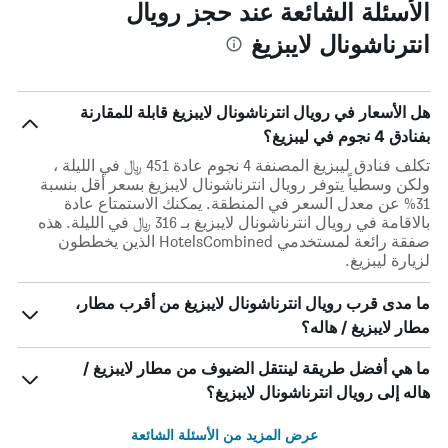
الأسئلة الشائعة عند حجز رويال
انترناشونال لايبزيغ
هل الأسعار في رويال انترناشونال لايبزيغ قابلة للمقارنة
بفنادق 4 نجوم في ليبزيغ؟
تكلف فنادق ليبزيغ المصنفة 4 نجوم عادة 451 ﷼ في الليلة ،
ولكن وسطياً يتوفر رويال انترناشونال لايبزيغ بسعر أقل بنسبة
31% عن معدل السعر في المنطقة. يمكنك الاستمتاع عادة
بالاقامة في رويال انترناشونال لايبزيغ بـ 316 ﷼ في الليلة. هذه
صفقة رائعة لمستخدمي HotelsCombined الذين يخططون
لزيارة ليبزيغ.
ما مدى قرب رويال انترناشونال لايبزيغ من أقرب مطار،
مطار لايبزيغ / هاله؟
ما هي أفضل طريقة لينتقل الضيوف من مطار لايبزيغ /
هاله إلى رويال انترناشونال لايبزيغ؟
عرض المزيد من الأسئلة الشائعة