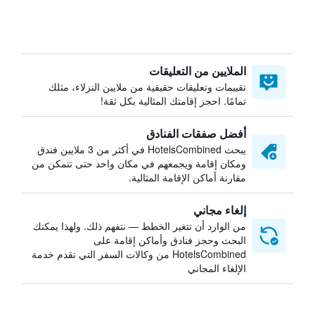
الملايين من التعليقات
تقييمات وتعليقات حقيقية من ملايين النزلاء، مثلك
تمامًا. احجز إقامتك المثالية بكل ثقة!
أفضل صفقات الفنادق
يبحث HotelsCombined في أكثر من 3 ملايين فندق
ومكان إقامة ويجمعهم في مكان واحد حتى تتمكن من
مقارنة أماكن الإقامة المثالية.
إلغاء مجاني
من الوارد أن تتغير الخطط — نتفهم ذلك. ولهذا يمكنك
البحث وحجز فنادق وأماكن إقامة على
HotelsCombined من وكالات السفر التي تقدم خدمة
الإلغاء المجاني