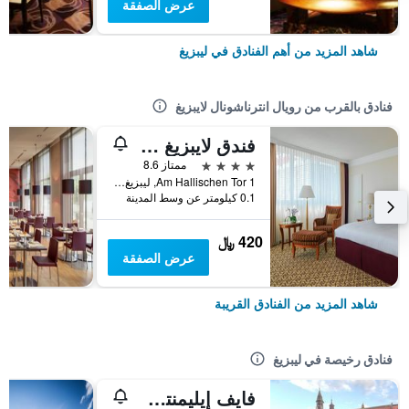
عرض الصفقة
شاهد المزيد من أهم الفنادق في ليبزيغ
فنادق بالقرب من رويال انترناشونال لايبزيغ
فندق لايبزيغ ماريوت
4 نجوم
ممتاز 8.6
Am Hallischen Tor 1, ليبزيغ, سكسونيا, ألمانيا
0.1 كيلومتر عن وسط المدينة
420 ﷼
عرض الصفقة
شاهد المزيد من الفنادق القريبة
فنادق رخيصة في ليبزيغ
فايف إيليمنتس هوستل ليبزيج