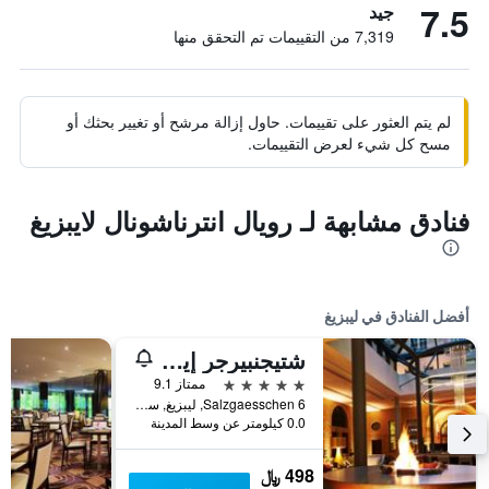
7.5
جيد
7,319 من التقييمات تم التحقق منها
لم يتم العثور على تقييمات. حاول إزالة مرشح أو تغيير بحثك أو
مسح كل شيء لعرض التقييمات.
فنادق مشابهة لـ رويال انترناشونال لايبزيغ
أفضل الفنادق في ليبزيغ
شتيجنبيرجر إيكون جراند هوتل هانديلشوف
5 نجوم
ممتاز 9.1
Salzgaesschen 6, ليبزيغ, سكسونيا, ألمانيا
0.0 كيلومتر عن وسط المدينة
498 ﷼