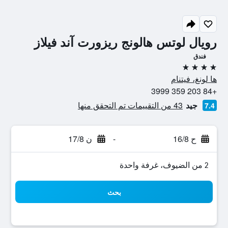
رويال لوتس هالونج ريزورت آند فيلاز
فندق
4 نجوم
ها لونغ، فيتنام
+84 203 359 3999
جيد
43 من التقييمات تم التحقق منها
7.4
ح 16/8
-
ن 17/8
2 من الضيوف، غرفة واحدة
بحث