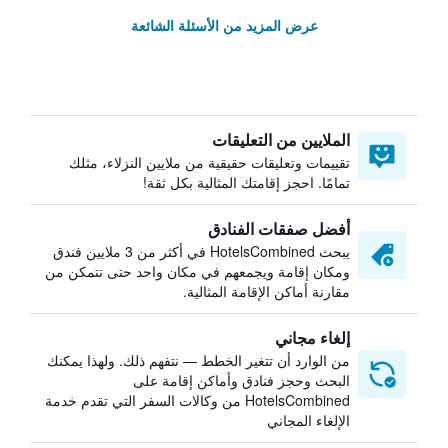
عرض المزيد من الأسئلة الشائعة
الملايين من التعليقات
تقييمات وتعليقات حقيقية من ملايين النزلاء، مثلك
تمامًا. احجز إقامتك المثالية بكل ثقة!
أفضل صفقات الفنادق
يبحث HotelsCombined في أكثر من 3 ملايين فندق
ومكان إقامة ويجمعهم في مكان واحد حتى تتمكن من
مقارنة أماكن الإقامة المثالية.
إلغاء مجاني
من الوارد أن تتغير الخطط — نتفهم ذلك. ولهذا يمكنك
البحث وحجز فنادق وأماكن إقامة على
HotelsCombined من وكالات السفر التي تقدم خدمة
الإلغاء المجاني