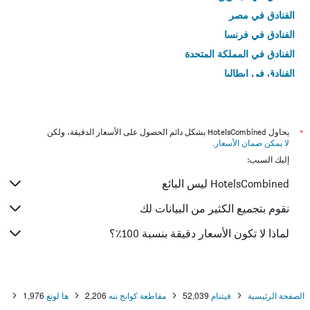
الفنادق في مصر
الفنادق في فرنسا
الفنادق في المملكة المتحدة
الفنادق في إيطاليا
الفنادق في تايلاند
*
يحاول HotelsCombined بشكل دائم الحصول على الأسعار الدقيقة، ولكن
لا يمكن ضمان الأسعار
.
إليك السبب:
HotelsCombined ليس البائع
نقوم بتجميع الكثير من البيانات لك
لماذا لا تكون الأسعار دقيقة بنسبة 100٪؟
الصفحة الرئيسية
فيتنام
52,039
مقاطعة كوانج ننه
2,206
ها لونغ
1,976