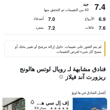
7.4
جيد
43 من التقييمات تم التحقق منها
7.0
6.9
الأزواج
أصدقاء
7.2
7.6
عائلات
منفرد
لم يتم العثور على تقييمات. حاول إزالة مرشح أو تغيير بحثك أو
مسح كل شيء لعرض التقييمات.
فنادق مشابهة لـ رويال لوتس هالونج
ريزورت آند فيلاز
أفضل الفنادق في ها لونغ
إف إل سي هالونج باي جولف كلوب آند لاكشري ريزورت
5 نجوم
ممتاز 8.6