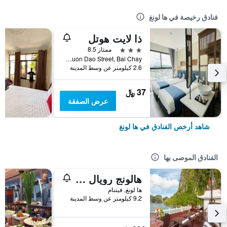
فنادق رخيصة في ها لونغ
ذا لايت هوتل
3 نجوم
ممتاز 8.5
108a Vuon Dao Street, Bai Chay, ها لونغ, فيتنام
2.6 كيلومتر عن وسط المدينة
37 ﷼
عرض الصفقة
شاهد أرخص الفنادق في ها لونغ
الفنادق الموصى بها
هالونج رويال بالاس كروز
ها لونغ, فيتنام
9.2 كيلومتر عن وسط المدينة