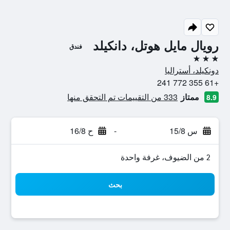
رويال مايل هوتل، دانكيلد
فندق
3 نجوم
دونكيلد، أستراليا
+61 355 772 241
ممتاز
333 من التقييمات تم التحقق منها
8.9
س 15/8
-
ح 16/8
2 من الضيوف، غرفة واحدة
بحث