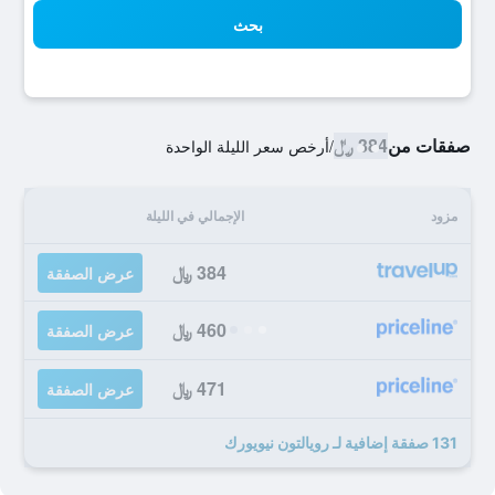
بحث
صفقات من
384 ﷼
/
أرخص سعر الليلة الواحدة
مزود
الإجمالي في الليلة
384 ﷼
عرض الصفقة
460 ﷼
عرض الصفقة
471 ﷼
عرض الصفقة
131 صفقة إضافية لـ رويالتون نيويورك