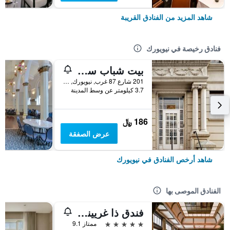
شاهد المزيد من الفنادق القريبة
فنادق رخيصة في نيويورك
بيت شباب سنترال بارك ويست
201 شارع 87 غرب, نيويورك, NY, الولايات المتحدة الأميريكية
3.7 كيلومتر عن وسط المدينة
186 ﷼
عرض الصفقة
شاهد أرخص الفنادق في نيويورك
الفنادق الموصى بها
فندق ذا غريينيتش
5 نجوم
ممتاز 9.1