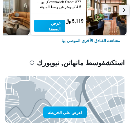
377 Greenwich Street, نيويورك, NY, الولايات المتحدة الأميريكية
4.5 كيلومتر عن وسط المدينة
5,119 ﷼
عرض
الصفقة
مشاهدة الفنادق الأخرى الموصى بها
استكشفوسط مانهاتن, نيويورك
اعرض على الخريطة