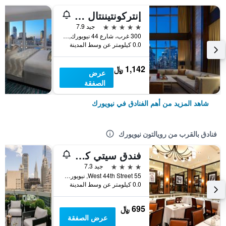
إنتركونتيننتال نيويورك تاميز سكوير
5 نجوم
جيد 7.9
300 غرب، شارع 44 نيويورك, نيويورك, NY, الولايات المتحدة الأميريكية
0.0 كيلومتر عن وسط المدينة
1,142 ﷼
عرض
الصفقة
شاهد المزيد من أهم الفنادق في نيويورك
فنادق بالقرب من رويالتون نيويورك
فندق سيتي كلوب
4 نجوم
جيد 7.3
55 West 44th Street, نيويورك, NY, الولايات المتحدة الأميريكية
0.0 كيلومتر عن وسط المدينة
695 ﷼
عرض الصفقة