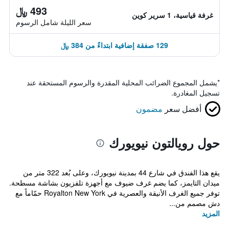
493 ﷼
غرفة قياسية، 1 سرير كوين
سعر الليلة شامل الرسوم
129 صفقة إضافية ابتداءً من 384 ﷼
*
يشمل المجموع الضرائب المحلية المقدرة والرسوم المستحقة عند
تسجيل المغادرة.
أفضل سعر
مضمون
حول رويالتون نيويورك
يقع هذا الفندق في شارع 44 بمدينة نيويورك، وعلى بُعد 322 متر من
ميدان التايمز، كما يضم غرف ضيوف مع أجهزة تلفزيون بشاشة مسطحة.
توفر جميع الغرف الأنيقة والعصرية في Royalton New York حمّاماً مع
دش مصمم من...
المزيد