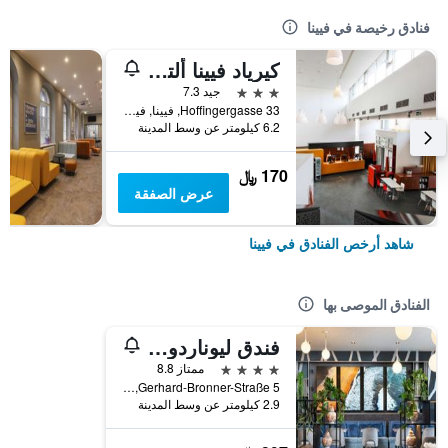
فنادق رخيصة في فيينا
كيرياد فيينا ألتمانسدورف
3 نجوم
جيد 7.3
Hoffingergasse 33, فيينا, فيينا, النمسا
6.2 كيلومتر عن وسط المدينة
170 ﷼
عرض الصفقة
شاهد أرخص الفنادق في فيينا
الفنادق الموصى بها
فندق ليوناردو فيينا هابتبانهوف
4 نجوم
ممتاز 8.8
Gerhard-Bronner-Straße 5, فيينا, فيينا, النمسا
2.9 كيلومتر عن وسط المدينة