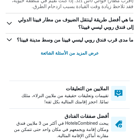
(أقرب مطار) حوالي 0س 21د. إذا كنت تقيم في منطقة حيوية،
فقد تلاحظ زيادة وقت القيادة بسبب ازدحام الطرق.
ما هي أفضل طريقة لينتقل الضيوف من مطار فيينا الدولي
إلى فندق روبي ليسي فيينا؟
ما مدى قرب فندق روبي ليسي فيينا من وسط مدينة فيينا؟
عرض المزيد من الأسئلة الشائعة
الملايين من التعليقات
تقييمات وتعليقات حقيقية من ملايين النزلاء، مثلك
تمامًا. احجز إقامتك المثالية بكل ثقة!
أفضل صفقات الفنادق
يبحث HotelsCombined في أكثر من 3 ملايين فندق
ومكان إقامة ويجمعهم في مكان واحد حتى تتمكن من
مقارنة أماكن الإقامة المثالية.