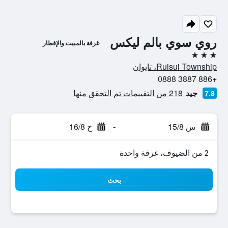
روي سوي بالم ليكس
غرفة بالمبيت والإفطار
3 نجوم
Ruisui Township، تايوان
+886 3887 0888
جيد
218 من التقييمات تم التحقق منها
7.8
س 15/8
-
ح 16/8
2 من الضيوف، غرفة واحدة
بحث