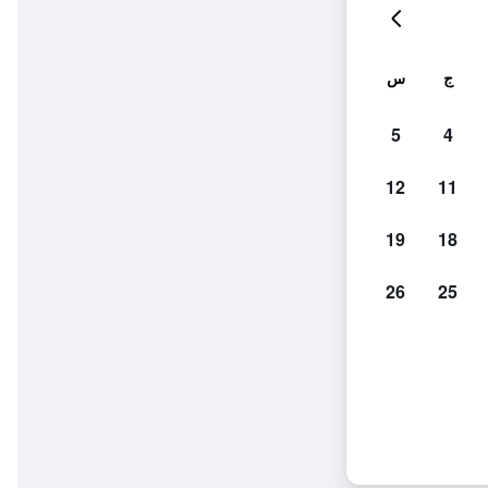
ج
س
5
4
12
11
19
18
26
25