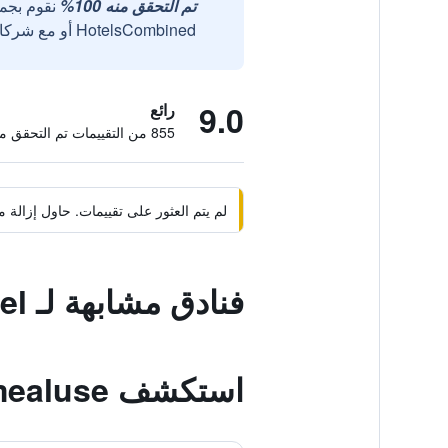
تم التحقق منه 100%
نقوم بجم
HotelsCombined أو مع شركائنا الخارجيين الموثوقين.
9.0
رائع
855 من التقييمات تم التحقق منها
لم يتم العثور على تقييمات. حاول إزال
فنادق مشابهة لـ Ruunawere Hotel
استكشف Nõmmealuse