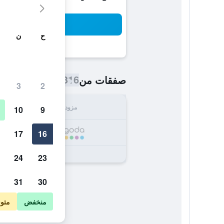
بح
ح
ن
316 ﷼
صفقات من
/
أرخص سعر اللي
3
2
مزود
الإجما
10
9
316
17
16
24
23
31
30
منخفض
متو