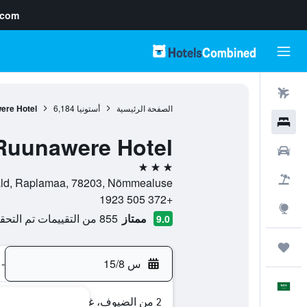
.com
رحلات طيران
الصفحة الرئيسية
أستونيا
6,184
ere Hotel
فنادق
Ruunawere Hotel
سيارات
3 نجوم
حزم العروض
la, Märjamaa vald, Raplamaa, 78203, Nõmmealuse
+372 505 1923
استكشاف
ممتاز
855 من التقييمات تم التحقق منها
9.0
رحلات
س 15/8
-
العَرَبِيَّة
2 من الضيوف، غرفة واحدة