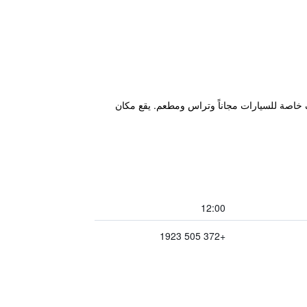
 أرينا، ويتميز بحديقة ومواقف خاصة للسيارات مجاناً وتراس ومطعم. يقع مكان
12:00
+372 505 1923