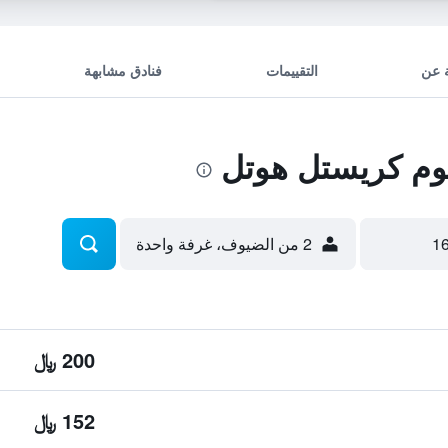
 عن
التقييمات
فنادق مشابهة
وم كريستل هوتل
2 من الضيوف، غرفة واحدة
200 ﷼
152 ﷼