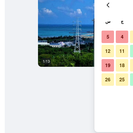
ج
س
5
4
12
11
1/13
غرفة نوم
19
18
26
25