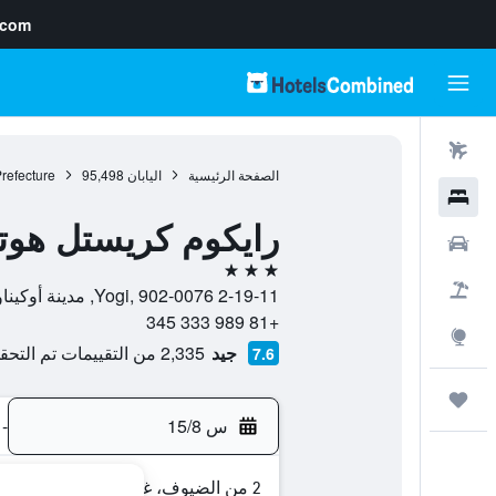
.com
رحلات طيران
الصفحة الرئيسية
اليابان
95,498
refecture
فنادق
رايكوم كريستل هوت
سيارات
3 نجوم
حزم العروض
2-19-11 Yogi, 902-0076, مدينة أوكيناوا, Okinawa Prefecture, اليابان
+81 989 333 345
استكشاف
جيد
2,335 من التقييمات تم التحقق منها
7.6
رحلات
س 15/8
-
2 من الضيوف، غرفة واحدة