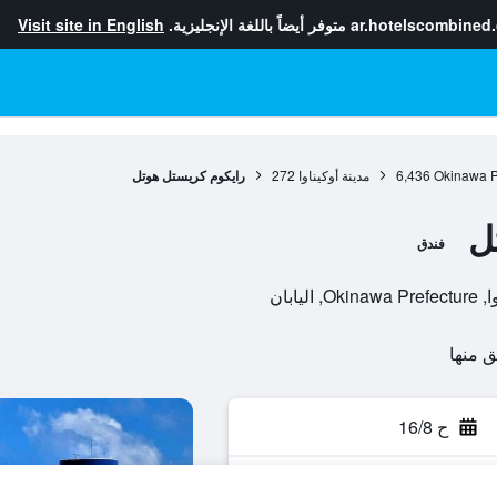
ar.hotelscombined
متوفر أيضاً باللغة الإنجليزية.
Visit site in English
Okinawa P
6,436
مدينة أوكيناوا
272
رايكوم كريستل هوتل
ل
فندق
ح 16/8