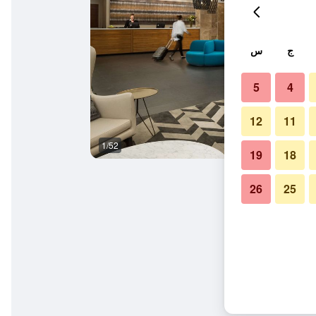
ج
س
5
4
12
11
1/52
غرفة طعام
19
18
26
25