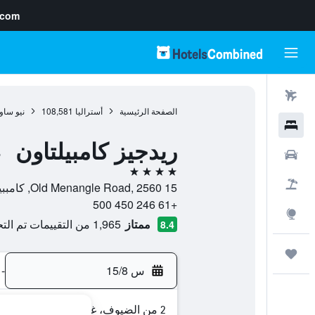
.com
رحلات طيران
الصفحة الرئيسية
أستراليا
108,581
نيو ساو
فنادق
ريدجيز كامبيلتاون
سيارات
ف
4 نجوم
حزم العروض
15 Old Menangle Road, 2560, كامببيلتاون, نيو ساوث ويلز, أستراليا
+61 246 450 500
استكشاف
ممتاز
1,965 من التقييمات تم التحقق منها
8.4
رحلات
س 15/8
-
2 من الضيوف، غرفة واحدة