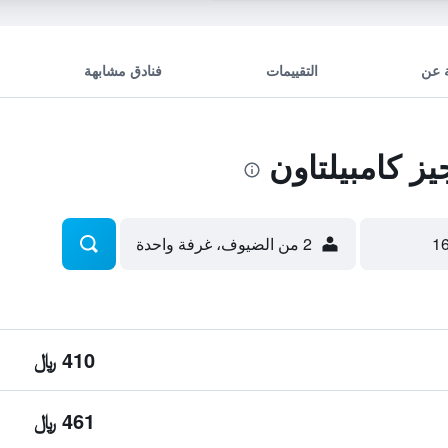
 عن
التقييمات
فنادق مشابهة
 كامبيلتاون
2 من الضيوف، غرفة واحدة
410 ﷼
461 ﷼