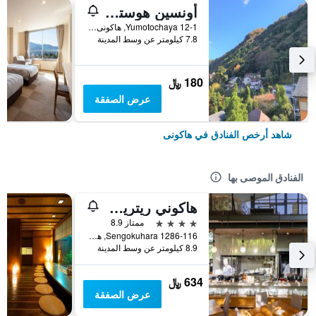
أونسين هوستل كايز هاوس هاكون
Yumotochaya 12-1, هاكونى, اليابان
7.8 كيلومتر عن وسط المدينة
180 ﷼
عرض الصفقة
شاهد أرخص الفنادق في هاكونى
الفنادق الموصى بها
هاكوني ريتريت فوري
4 نجوم
ممتاز 8.9
Sengokuhara 1286-116, هاكونى, اليابان
8.9 كيلومتر عن وسط المدينة
634 ﷼
عرض الصفقة