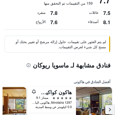
7.7
159 من التقييمات تم التحقق منها
7.8
7.5
عائلات
منفرد
7.6
8.1
أصدقاء
الأزواج
لم يتم العثور على تقييمات. حاول إزالة مرشح أو تغيير بحثك أو
مسح كل شيء لعرض التقييمات.
فنادق مشابهة لـ ماسويا ريوكان
أفضل الفنادق في هاكونى
هاكون كواكين تينيو
5 نجوم
ممتاز 9.1
1297 Ninotaira, هاكونى, اليابان
0.0 كيلومتر عن وسط المدينة