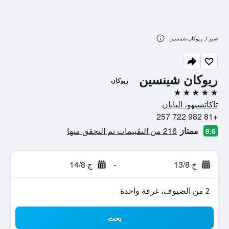
صور لـ ريوكان شينسين
ريوكان شينسين
ريوكان
5 نجوم
تاكاتشيهو، اليابان
+81 982 722 257
ممتاز
216 من التقييمات تم التحقق منها
9.6
خ 13/8
-
ج 14/8
2 من الضيوف، غرفة واحدة
بحث