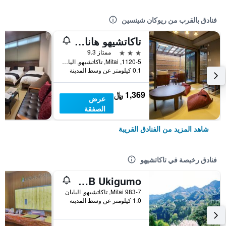
فنادق بالقرب من ريوكان شينسين
تاكاتشيهو هانارينو يادو كاميجاكور
3 نجوم
ممتاز 9.3
1120-5, Mitai, تاكاتشيهو, اليابان
0.1 كيلومتر عن وسط المدينة
1,369 ﷼
عرض
الصفقة
شاهد المزيد من الفنادق القريبة
فنادق رخيصة في تاكاتشيهو
Takachiho B&B Ukigumo
Mitai 983-7, تاكاتشيهو, اليابان
1.0 كيلومتر عن وسط المدينة