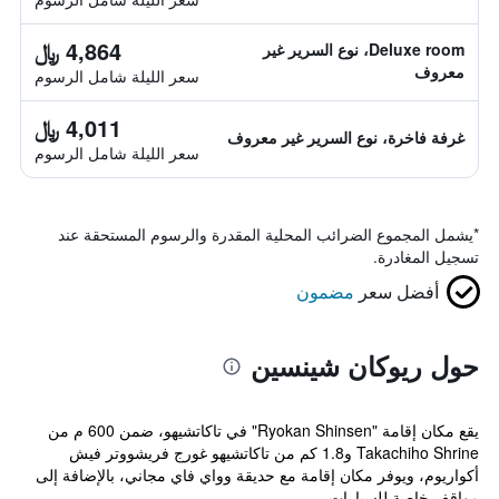
4,864 ﷼
Deluxe room، نوع السرير غير
معروف
سعر الليلة شامل الرسوم
4,011 ﷼
غرفة فاخرة، نوع السرير غير معروف
سعر الليلة شامل الرسوم
*
يشمل المجموع الضرائب المحلية المقدرة والرسوم المستحقة عند
تسجيل المغادرة.
أفضل سعر
مضمون
حول ريوكان شينسين
يقع مكان إقامة "Ryokan Shinsen" في تاكاتشيهو، ضمن 600 م من
Takachiho Shrine و1.8 كم من تاكاتشيهو غورج فريشووتر فيش
أكواريوم، ويوفر مكان إقامة مع حديقة وواي فاي مجاني، بالإضافة إلى
مواقف خاصة للسيارات ...