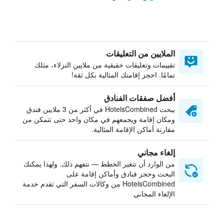
الملايين من التعليقات
تقييمات وتعليقات حقيقية من ملايين النزلاء، مثلك
تمامًا. احجز إقامتك المثالية بكل ثقة!
أفضل صفقات الفنادق
يبحث HotelsCombined في أكثر من 3 ملايين فندق
ومكان إقامة ويجمعهم في مكان واحد حتى تتمكن من
مقارنة أماكن الإقامة المثالية.
إلغاء مجاني
من الوارد أن تتغير الخطط — نتفهم ذلك. ولهذا يمكنك
البحث وحجز فنادق وأماكن إقامة على
HotelsCombined من وكالات السفر التي تقدم خدمة
الإلغاء المجاني