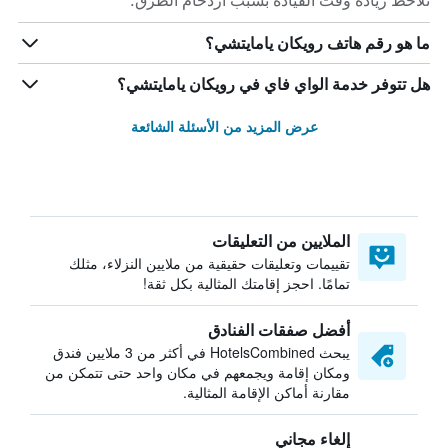
تلاحظ زيادة وقت القيادة بسبب ازدحام الطرق.
ما هو رقم هاتف رويكان يامايتشي؟
هل تتوفر خدمة الواي فاي في رويكان يامايتشي؟
عرض المزيد من الأسئلة الشائعة
الملايين من التعليقات
تقييمات وتعليقات حقيقية من ملايين النزلاء، مثلك
تمامًا. احجز إقامتك المثالية بكل ثقة!
أفضل صفقات الفنادق
يبحث HotelsCombined في أكثر من 3 ملايين فندق
ومكان إقامة ويجمعهم في مكان واحد حتى تتمكن من
مقارنة أماكن الإقامة المثالية.
إلغاء مجاني