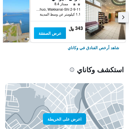
2 نجمتين
ممتاز 8.4
2-9-11 Chuo, Wakkanai-Shi, وكاناي, اليابان
1.1 كيلومتر عن وسط المدينة
343 ﷼
عرض الصفقة
شاهد أرخص الفنادق في وكاناي
استكشف وكاناي
اعرض على الخريطة