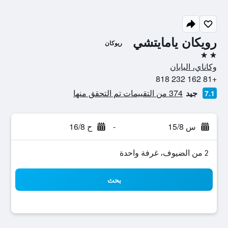
رويكان يامايتشي
ريوكان
2 نجمتين
وكاناي، اليابان
+81 162 232 818
جيد
374 من التقييمات تم التحقق منها
7.1
س 15/8
-
ح 16/8
2 من الضيوف، غرفة واحدة
بحث