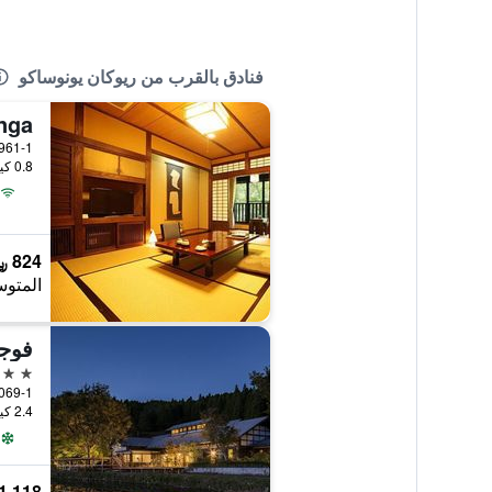
فنادق بالقرب من ريوكان يونوساكو
nga
6961-1 Manganji, Oguni-Machi, أس
0.8 كيلومتر عن وسط المدينة
824 ﷼
المتوس
فوجي
4 نجوم
2.4 كيلومتر عن وسط المدينة
1,118 ﷼