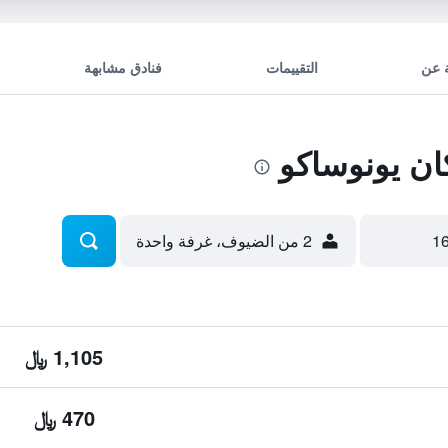
 عن
التقييمات
فنادق مشابهة
ن يونوساكو
2 من الضيوف، غرفة واحدة
1,105 ﷼
470 ﷼