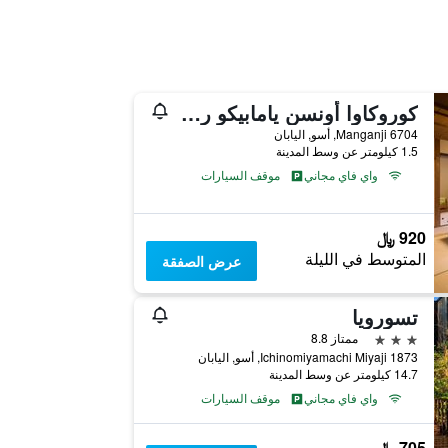
كوروكاوا أونسن يامابيكو ريوكان
6704 Manganji, أسو, اليابان
1.5 كيلومتر عن وسط المدينة
واي فاي مجاني
موقف السيارات
920 ﷼
المتوسط في الليلة
عرض الصفقة
تسورويا
3 نجوم
ممتاز 8.8
1873 Ichinomiyamachi Miyaji, أسو, اليابان
14.7 كيلومتر عن وسط المدينة
واي فاي مجاني
موقف السيارات
705 ﷼