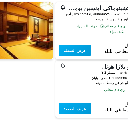
سوتشينوماكي أونسين يومواسو
385-1, Uchinomaki, Kumamoto 869-2301, أسو, اليابان
واي فاي مجاني
موقف السيارات
مكيف هواء
عرض الصفقة
ط في الليلة
بلازا هوتل
ممتاز 8.2
Uchino, أسو, اليابان
واي فاي مجاني
عرض الصفقة
ط في الليلة