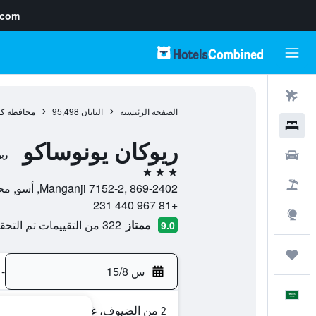
.com
رحلات طيران
الصفحة الرئيسية
اليابان
95,498
محافظة كو
فنادق
ريوكان يونوساكو
سيارات
ري
3 نجوم
حزم العروض
Manganji 7152-2, 869-2402, أسو, محافظة كوماموتو, اليابان
+81 967 440 231
استكشاف
ممتاز
322 من التقييمات تم التحقق منها
9.0
رحلات
س 15/8
-
العَرَبِيَّة
2 من الضيوف، غرفة واحدة