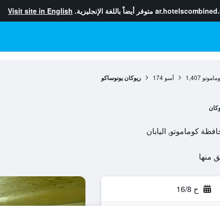
ar.hotelscombined
متوفر أيضاً باللغة الإنجليزية.
Visit site in English
ماموتو
1,407
أسو
174
ريوكان يونوساكو
وكان
ح 16/8