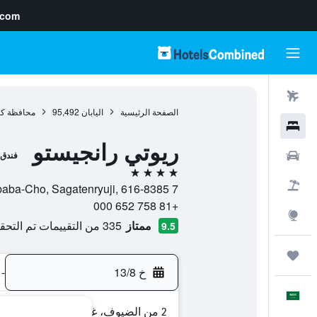
.com
رحلات طيران
الصفحة الرئيسية
اليابان
95,492
محافظة كي
فنادق
ريوتي رانجيستو
سيارات
فندق
4 نجوم
حزم العروض
7 Susukinobaba-Cho, Sagatenryuji, 616-8385, كيوتو, محافظة كيوتو, اليابان
+81 758 652 000
استكشاف
ممتاز
335 من التقييمات تم التحقق منها
9.5
رحلات
خ 13/8
-
العَرَبِيَّة
2 من الضيوف، غرفة واحدة