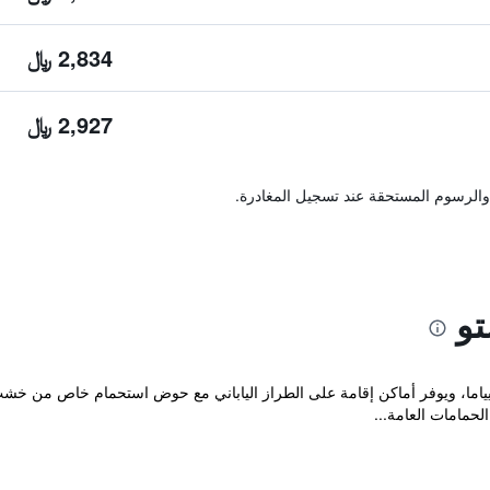
2,834 ﷼
2,927 ﷼
والرسوم المستحقة عند تسجيل المغادرة.
تو
 حي أراشيياما، ويوفر أماكن إقامة على الطراز الياباني مع حوض استحمام خاص 
لحمامات العامة...