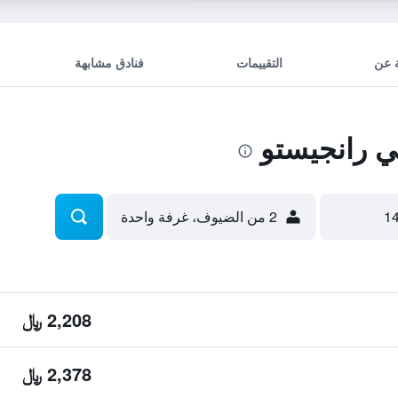
 عن
التقييمات
فنادق مشابهة
 رانجيستو
2 من الضيوف، غرفة واحدة
2,208 ﷼
2,378 ﷼