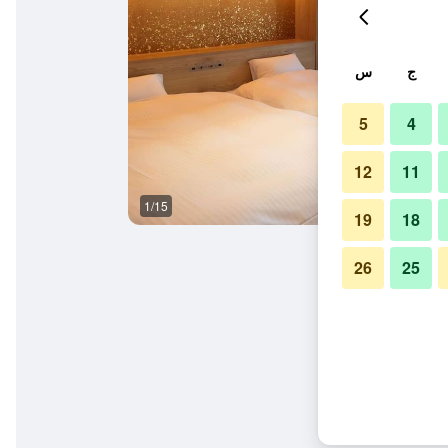
ج
س
5
4
12
11
1/15
آخر
19
18
26
25