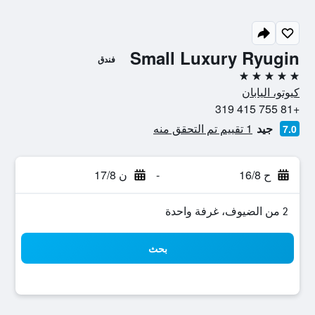
Small Luxury Ryugin
فندق
5 نجوم
كيوتو، اليابان
+81 755 415 319
جيد
1 تقييم تم التحقق منه
7.0
ح 16/8
-
ن 17/8
2 من الضيوف، غرفة واحدة
بحث