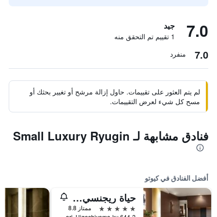
7.0
جيد
1 تقييم تم التحقق منه
7.0
منفرد
لم يتم العثور على تقييمات. حاول إزالة مرشح أو تغيير بحثك أو
مسح كل شيء لعرض التقييمات.
فنادق مشابهة لـ Small Luxury Ryugin
أفضل الفنادق في كيوتو
حياة ريجنسي كيوتو
5 نجوم
ممتاز 8.8
644-2 Sanjusangendo-Mawari, Higashiyama-ku, كيوتو, اليابان