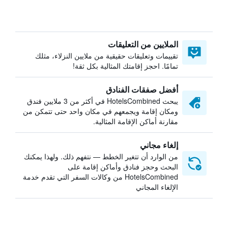
الملايين من التعليقات
تقييمات وتعليقات حقيقية من ملايين النزلاء، مثلك
تمامًا. احجز إقامتك المثالية بكل ثقة!
أفضل صفقات الفنادق
يبحث HotelsCombined في أكثر من 3 ملايين فندق
ومكان إقامة ويجمعهم في مكان واحد حتى تتمكن من
مقارنة أماكن الإقامة المثالية.
إلغاء مجاني
من الوارد أن تتغير الخطط — نتفهم ذلك. ولهذا يمكنك
البحث وحجز فنادق وأماكن إقامة على
HotelsCombined من وكالات السفر التي تقدم خدمة
الإلغاء المجاني