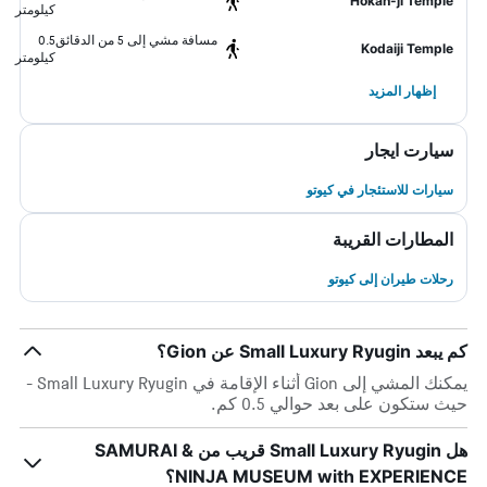
Hokan-ji Temple
كيلومتر
مسافة مشي إلى 5 من الدقائق
0.5
Kodaiji Temple
كيلومتر
إظهار المزيد
سيارت ايجار
سيارات للاستئجار في كيوتو
المطارات القريبة
رحلات طيران إلى كيوتو
كم يبعد Small Luxury Ryugin عن Gion؟
يمكنك المشي إلى Gion أثناء الإقامة في Small Luxury Ryugin -
حيث ستكون على بعد حوالي 0.5 كم.
هل Small Luxury Ryugin قريب من SAMURAI &
NINJA MUSEUM with EXPERIENCE؟