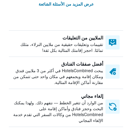
عرض المزيد من الأسئلة الشائعة
الملايين من التعليقات
تقييمات وتعليقات حقيقية من ملايين النزلاء، مثلك
تمامًا. احجز إقامتك المثالية بكل ثقة!
أفضل صفقات الفنادق
يبحث HotelsCombined في أكثر من 3 ملايين فندق
ومكان إقامة ويجمعهم في مكان واحد حتى تتمكن من
مقارنة أماكن الإقامة المثالية.
إلغاء مجاني
من الوارد أن تتغير الخطط — نتفهم ذلك. ولهذا يمكنك
البحث وحجز فنادق وأماكن إقامة على
HotelsCombined من وكالات السفر التي تقدم خدمة
الإلغاء المجاني