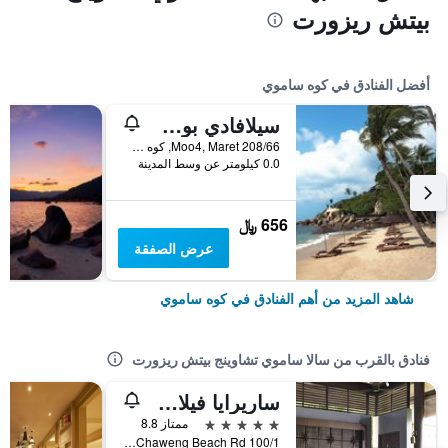
بيتش ريزورت
أفضل الفنادق في كوه ساموي
سيلافادي بول سبا ريزورت
208/66 Moo4, Maret, كوه ساموي, تايلاند
0.0 كيلومتر عن وسط المدينة
656 ﷼
عرض الصفقة
شاهد المزيد من أهم الفنادق في كوه ساموي
فنادق بالقرب من سالا ساموي تشاوينج بيتش ريزورت
ساريرايا فيلاس آند سويتس
5 نجوم
ممتاز 8.8
100/1 Moo 2, Chaweng Beach Rd., كوه ساموي, تايلاند