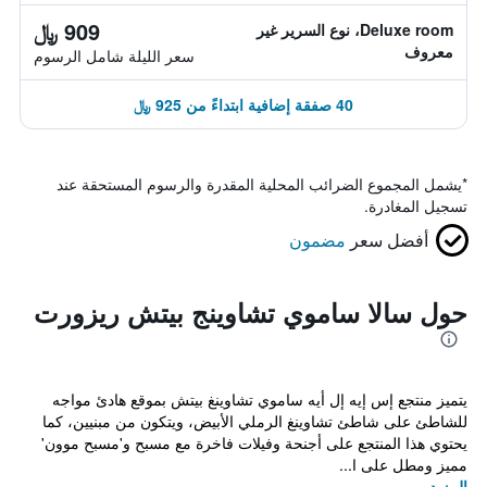
909 ﷼
Deluxe room، نوع السرير غير
معروف
سعر الليلة شامل الرسوم
40 صفقة إضافية ابتداءً من 925 ﷼
*
يشمل المجموع الضرائب المحلية المقدرة والرسوم المستحقة عند
تسجيل المغادرة.
أفضل سعر
مضمون
حول سالا ساموي تشاوينج بيتش ريزورت
يتميز منتجع إس إيه إل أيه ساموي تشاوينغ بيتش بموقع هادئ مواجه
للشاطئ على شاطئ تشاوينغ الرملي الأبيض، ويتكون من مبنيين، كما
يحتوي هذا المنتجع على أجنحة وفيلات فاخرة مع مسبح و'مسبح موون'
مميز ومطل على ا...
المزيد