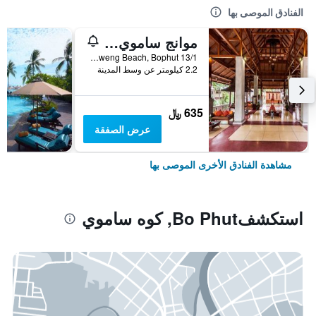
الفنادق الموصى بها
موانج ساموي سبا ريزورت
13/1 Moo2, Chaweng Beach, Bophut, كوه ساموي, تايلاند
2.2 كيلومتر عن وسط المدينة
635 ﷼
عرض الصفقة
مشاهدة الفنادق الأخرى الموصى بها
استكشفBo Phut, كوه ساموي