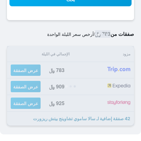
صفقات من
783 ﷼
/
أرخص سعر الليلة الواحدة
مزود
الإجمالي في الليلة
783 ﷼
عرض الصفقة
909 ﷼
عرض الصفقة
925 ﷼
عرض الصفقة
42 صفقة إضافية لـ سالا ساموي تشاوينج بيتش ريزورت