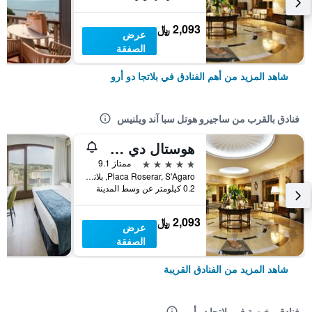
2,093 ﷼
عرض
الصفقة
شاهد المزيد من أهم الفنادق في بلاتجا دو أرو
فنادق بالقرب من ساجيرو هوتل سبا آند ويلنيس
هوستال دي لا جافينا جي إل - ذا ليدينج هوتلز أوف ذا وورلد
5 نجوم
ممتاز 9.1
Placa Roserar, S'Agaro, بلاتجا دو أرو, كاتالونيا, أسبانيا
0.2 كيلومتر عن وسط المدينة
2,093 ﷼
عرض
الصفقة
شاهد المزيد من الفنادق القريبة
فنادق رخيصة في بلاتجا دو أرو