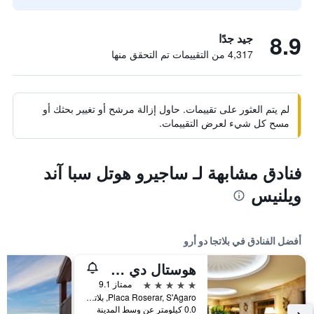
8.9
جيد جدًا
4,317 من التقييمات تم التحقق منها
لم يتم العثور على تقييمات. حاول إزالة مرشح أو تغيير بحثك أو
مسح كل شيء لعرض التقييمات.
فنادق مشابهة لـ ساجيرو هوتل سبا آند
ويلنيس
أفضل الفنادق في بلاتجا دو أرو
هوستال دي لا جافينا جي إل - ذا ليدينج هوتلز أوف ذا وورلد
5 نجوم
ممتاز 9.1
Placa Roserar, S'Agaro, بلاتجا دو أرو, كاتالونيا, أسبانيا
0.0 كيلومتر عن وسط المدينة