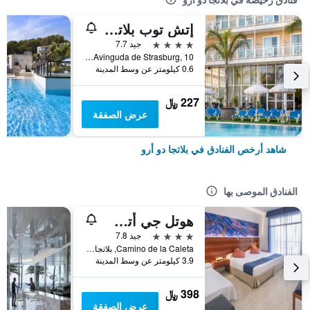
إتش توب بلاتجا بارك
4 نجوم
جيد 7.7
Avinguda de Strasburg, 10, بلاتجا دو أرو, كاتالونيا, أسبانيا
0.6 كيلومتر عن وسط المدينة
227 ﷼
عرض الصفقة
شاهد أرخص الفنادق في بلاتجا دو أرو
الفنادق الموصى بها
هوتل جي أتش تي ساجارو مار
4 نجوم
جيد 7.8
Camino de la Caleta, بلاتجا دو أرو, كاتالونيا, أسبانيا
3.9 كيلومتر عن وسط المدينة
398 ﷼
عرض الصفقة