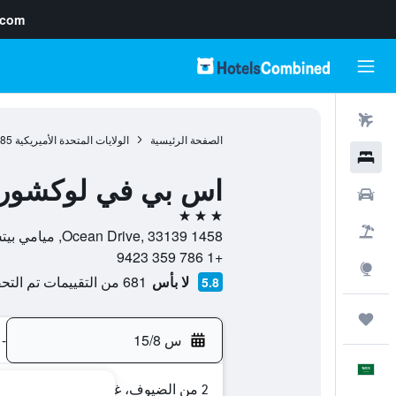
.com
رحلات طيران
الصفحة الرئيسية
الولايات المتحدة الأميريكية
985
فنادق
اس بي في لوكشور
سيارات
3 نجوم
حزم العروض
1458 Ocean Drive, 33139, ميامي بيتش, فلوريدا, الولايات المتحدة الأميريكية
+1 786 359 9423
استكشاف
لا بأس
681 من التقييمات تم التحقق منها
5.8
رحلات
س 15/8
-
العَرَبِيَّة
2 من الضيوف، غرفة واحدة