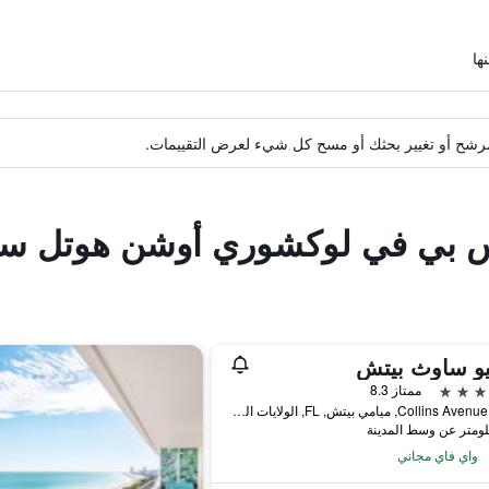
ة مرشح أو تغيير بحثك أو مسح كل شيء لعرض التقييمات.
اس بي في لوكشوري أوشن هوتل س
يو ساوث بيتش
ممتاز 8.3
2201 Collins Avenue, ميامي بيتش, FL, الولايات المتحدة الأميريكية
واي فاي مجاني