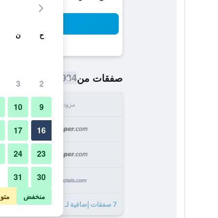
بح
ح
ن
934 ﷼
صفقات من
/
أرخص سعر اللي
3
2
مزود
الإجما
10
9
934
17
16
24
23
946
31
30
,011
منخفض
متو
7 صفقات إضافية لـ اس بي في لوكشوري أوشن هوتل سويتس