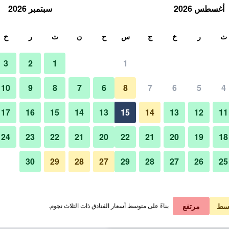
أغسطس 2026
سبتمبر 2026
ث
ث
ر
خ
ج
س
ح
ن
ث
ر
خ
3
2
1
1
لة الواحدة
10
9
8
7
6
8
7
6
5
4
شرفة
لي في الليلة
17
16
15
14
13
15
14
13
12
11
 ﷼
عرض الصفقة
24
23
22
21
20
22
21
20
19
18
30
29
28
27
29
28
27
26
25
صور لـ اس بي في لوكشوري أوشن 
 ﷼
عرض الصفقة
1 ﷼
عرض الصفقة
سط
مرتفع
بناءً على متوسط أسعار الفنادق ذات الثلاث نجوم.