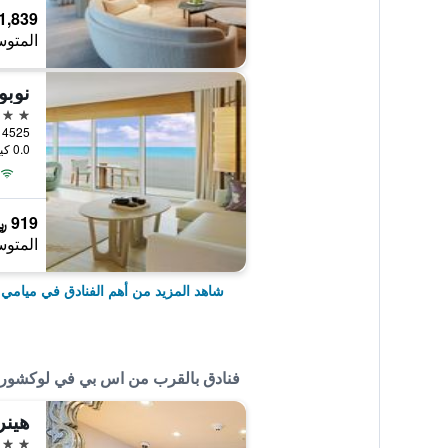
1,839 ﷼
المتوس
نوبو
5 نجوم
0.0 كيلومتر عن وسط المدينة
919 ﷼
المتوس
شاهد المزيد من أهم الفنادق في ميامي
فنادق بالقرب من اس بي في لوكشو
هينر
3 نجوم