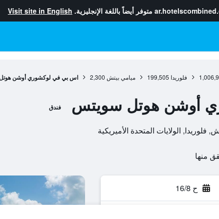
ar.hotelscombined
متوفر أيضاً باللغة الإنجليزية.
Visit site in English
1,006,
فلوريدا
199,505
ميامي بيتش
2,300
اس بي في لوكشوري أوشن هوتل
ي أوشن هوتل سويتس
فندق
ح 16/8