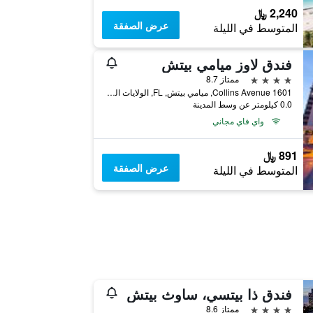
2,240 ﷼
عرض الصفقة
المتوسط في الليلة
فندق لاوز ميامي بيتش
4 نجوم
ممتاز 8.7
1601 Collins Avenue, ميامي بيتش, FL, الولايات المتحدة الأميريكية
0.0 كيلومتر عن وسط المدينة
واي فاي مجاني
891 ﷼
عرض الصفقة
المتوسط في الليلة
فندق ذا بيتسي، ساوث بيتش
4 نجوم
ممتاز 8.6