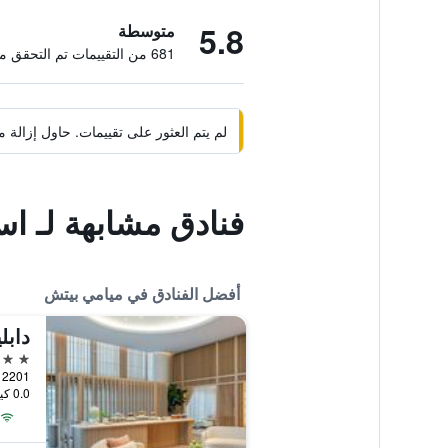
5.8
متوسطة
681 من التقييمات تم التحقق منها
لم يتم العثور على تقييمات. حاول إزال
فنادق مشابهة لـ 
أفضل الفنادق في ميامي بيتش
دابل
5 نجوم
0.0 كيلومتر عن وسط المدينة