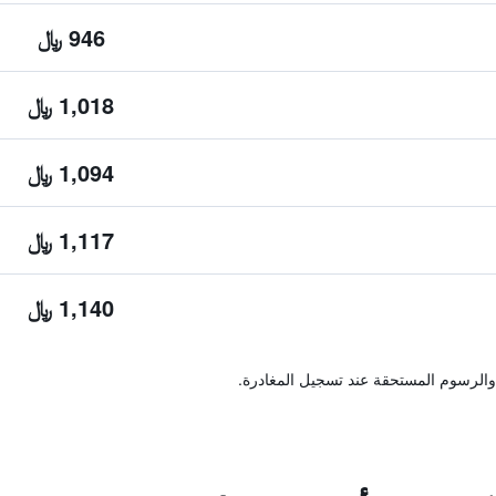
946 ﷼
1,018 ﷼
1,094 ﷼
1,117 ﷼
1,140 ﷼
والرسوم المستحقة عند تسجيل المغادرة.