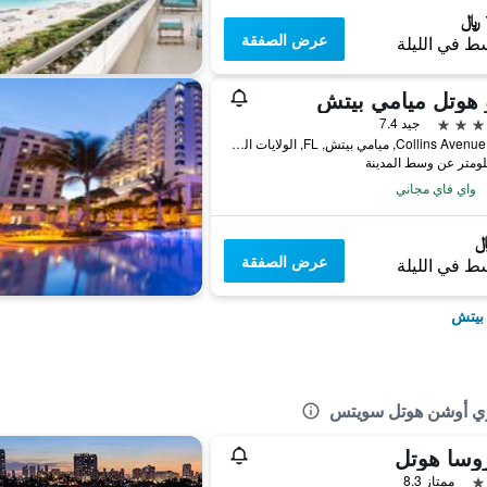
عرض الصفقة
ط في الليلة
 هوتل ميامي بيتش
جيد 7.4
4525 Collins Avenue, ميامي بيتش, FL, الولايات المتحدة الأميريكية
واي فاي مجاني
عرض الصفقة
ط في الليلة
 بيتش
ري أوشن هوتل سويتس
وسا هوتل
ممتاز 8.3