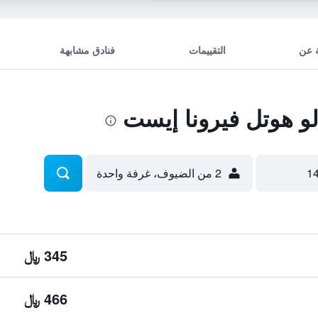
 عن
التقييمات
فنادق مشابهة
و هوتل فيرونا إيست
2 من الضيوف، غرفة واحدة
345 ﷼
466 ﷼