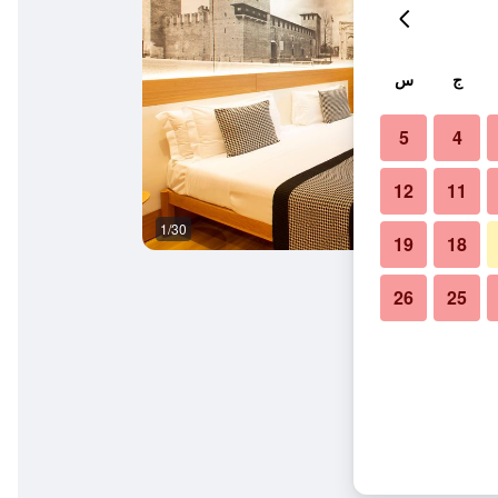
ج
س
5
4
12
11
1/30
غرفة نوم
19
18
26
25