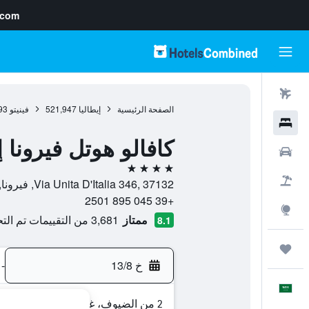
.com
رحلات طيران
الصفحة الرئيسية
إيطاليا
521,947
فينيتو
93
فنادق
كافالو هوتل فيرونا
سيارات
4 نجوم
حزم العروض
Via Unita D'Italia 346, 37132, فيرونا, فينيتو, إيطاليا
+39 045 895 2501
استكشاف
ممتاز
3,681 من التقييمات تم التحقق منها
8.1
رحلات
خ 13/8
-
العَرَبِيَّة
2 من الضيوف، غرفة واحدة