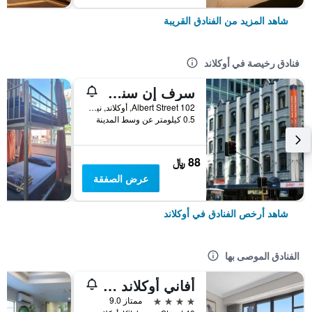
شاهد المزيد من الفنادق القريبة
فنادق رخيصة في أوكلاند
سرف إن سنو باكباكرز - هوستل
102 Albert Street, أوكلاند, نيوزيلندا
0.5 كيلومتر عن وسط المدينة
88 ﷼
عرض الصفقة
شاهد أرخص الفنادق في أوكلاند
الفنادق الموصى بها
أفاني أوكلاند متروبوليس ريزيدنسيز
4 نجوم
ممتاز 9.0