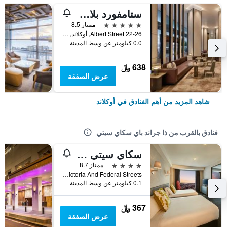
ستامفورد بلازا أوكلاند
5 نجوم
ممتاز 8.5
22-26 Albert Street, أوكلاند, نيوزيلندا
0.0 كيلومتر عن وسط المدينة
638 ﷼
عرض الصفقة
شاهد المزيد من أهم الفنادق في أوكلاند
فنادق بالقرب من ذا جراند باي سكاي سيتي
سكاي سيتي هوتل
4 نجوم
ممتاز 8.7
Corner Victoria And Federal Streets, أوكلاند, نيوزيلندا
0.1 كيلومتر عن وسط المدينة
367 ﷼
عرض الصفقة