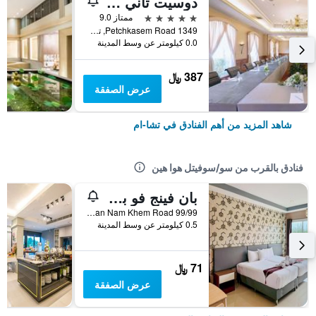
دوسيت تاني هوا هين
5 نجوم
ممتاز 9.0
1349 Petchkasem Road, تشا-ام, تايلاند
0.0 كيلومتر عن وسط المدينة
387 ﷼
عرض الصفقة
شاهد المزيد من أهم الفنادق في تشا-ام
فنادق بالقرب من سو/سوفيتل هوا هين
بان فينج فو برايو تشا آم
99/99 Kan Nam Khem Road, تشا-ام, تايلاند
0.5 كيلومتر عن وسط المدينة
71 ﷼
عرض الصفقة