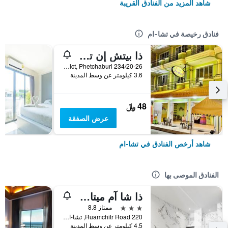
شاهد المزيد من الفنادق القريبة
فنادق رخيصة في تشا-ام
ذا بيتش إن تشا-آم
234/20-26 Ruamjit, Cha-am, Cha-am District, Phetchaburi, تشا-ام, تايلاند
3.6 كيلومتر عن وسط المدينة
48 ﷼
عرض الصفقة
شاهد أرخص الفنادق في تشا-ام
الفنادق الموصى بها
ذا شا آم ميتافالاي هوتل
3 نجوم
ممتاز 8.8
220 Ruamchitr Road, تشا-ام, تايلاند
4.5 كيلومتر عن وسط المدينة