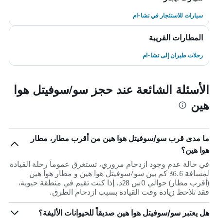
سيارات للاستئجار في تشا-ام
المطارات القريبة
رحلات طيران إلى تشا-ام
الأسئلة الشائعة عند حجز سو/سوفيتل هوا
هين
ما مدى قرب سو/سوفيتل هوا هين من أقرب مطار، مطار
هوا هين؟
في حالة عدم وجود ازدحام مروري، تستغرق عموماً رحلة القيادة
لمسافة 36.6 كم بين سو/سوفيتل هوا هين و مطار هوا هين
(أقرب مطار) حوالي 0س 28د. إذا كنت تقيم في منطقة حيوية،
فقد تلاحظ زيادة وقت القيادة بسبب ازدحام الطرق.
هل يعتبر سو/سوفيتل هوا هين صديقاً للحيوانات الأليفة؟