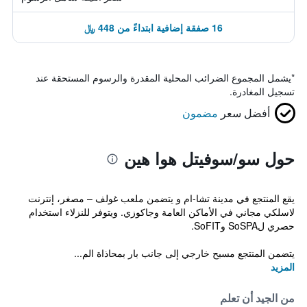
16 صفقة إضافية ابتداءً من 448 ﷼
*
يشمل المجموع الضرائب المحلية المقدرة والرسوم المستحقة عند
تسجيل المغادرة.
أفضل سعر
مضمون
حول سو/سوفيتل هوا هين
يقع المنتجع في مدينة تشا-ام و يتضمن ملعب غولف – مصغر، إنترنت
لاسلكي مجاني في الأماكن العامة وجاكوزي. ويتوفر للنزلاء استخدام
حصري لSoSPA وSoFIT.
يتضمن المنتجع مسبح خارجي إلى جانب بار بمحاذاة الم...
المزيد
من الجيد أن تعلم