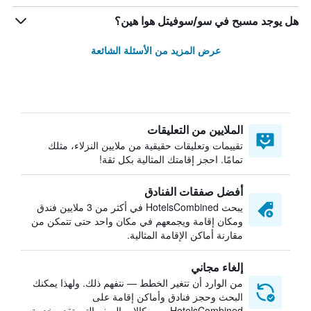
هل يوجد مسبح في سو/سوفيتل هوا هين؟
عرض المزيد من الأسئلة الشائعة
الملايين من التعليقات
تقييمات وتعليقات حقيقية من ملايين النزلاء، مثلك
تمامًا. احجز إقامتك المثالية بكل ثقة!
أفضل صفقات الفنادق
يبحث HotelsCombined في أكثر من 3 ملايين فندق
ومكان إقامة ويجمعهم في مكان واحد حتى تتمكن من
مقارنة أماكن الإقامة المثالية.
إلغاء مجاني
من الوارد أن تتغير الخطط — نتفهم ذلك. ولهذا يمكنك
البحث وحجز فنادق وأماكن إقامة على
HotelsCombined من وكالات السفر التي تقدم خدمة