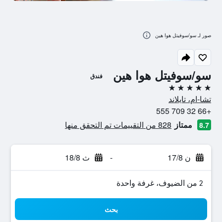
صور لـ سو/سوفيتل هوا هين
سو/سوفيتل هوا هين
فندق
5 نجوم
تشا-ام، تايلاند
+66 32 709 555
ممتاز
828 من التقييمات تم التحقق منها
8.7
ن 17/8
-
ث 18/8
2 من الضيوف، غرفة واحدة
بحث