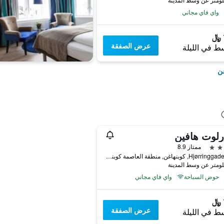
واي فاي مجاني
عرض الصفقة
ط في الليلة
غن
رلوت هافين
ممتاز 8.9
Hjørringgade 12 C, كوبنهاغن, منطقة العاصمة كوبنهاغن, الدانمارك
حوض السباحة
واي فاي مجاني
عرض الصفقة
ط في الليلة