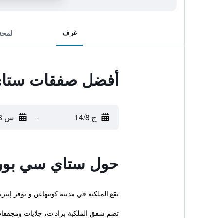
غرف
لمحة
أفضل صفقات ستا
ج 14/8
-
س 15/8
حول ستاي سي بو
تقع الملكية في مدينة كوبنهاغن و توفر إن
تضم شقق الملكية برادات، جلايات ومجففا