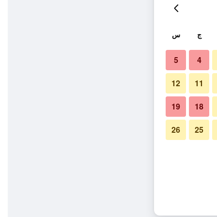
ج
س
5
4
12
11
19
18
26
25