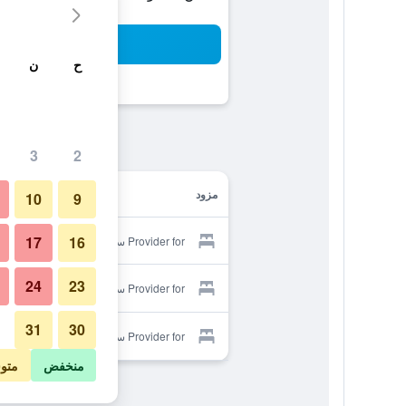
بح
ح
ن
3
2
مزود
10
9
17
16
Provider for ستاي سي بورت
24
23
Provider for ستاي سي بورت
31
30
Provider for ستاي سي بورت
منخفض
متو