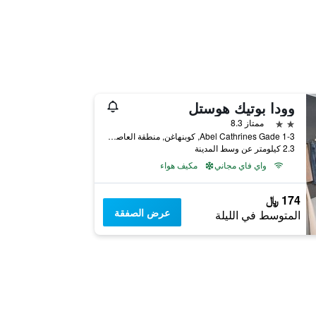
وودا بوتيك هوستل
2 نجمتين
ممتاز 8.3
Abel Cathrines Gade 1-3, كوبنهاغن, منطقة العاصمة كوبنهاغن, الدانمارك
2.3 كيلومتر عن وسط المدينة
واي فاي مجاني
مكيف هواء
174 ﷼
عرض الصفقة
المتوسط في الليلة