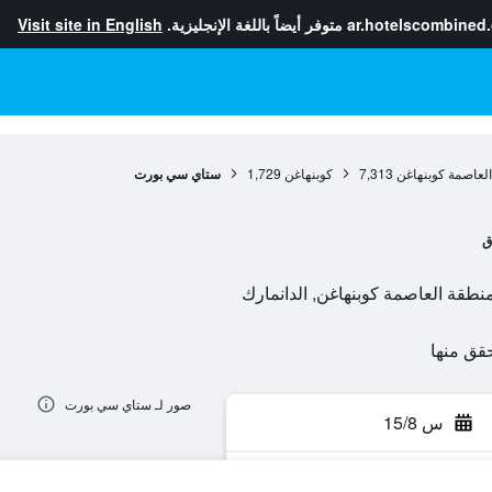
ar.hotelscombined
متوفر أيضاً باللغة الإنجليزية.
Visit site in English
لعاصمة كوبنهاغن
7,313
كوبنهاغن
1,729
ستاي سي بورت
ق
صور لـ ستاي سي بورت
س 15/8