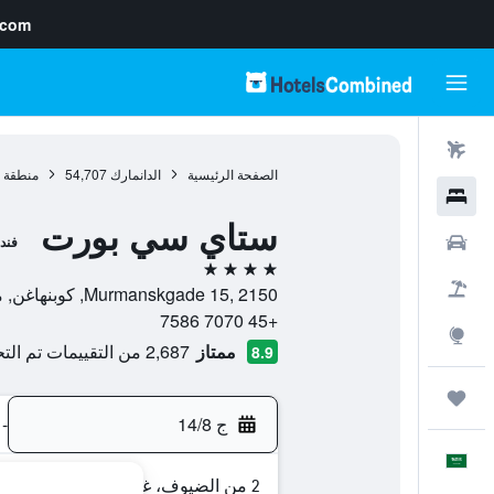
.com
رحلات طيران
الصفحة الرئيسية
الدانمارك
54,707
منطقة ا
فنادق
ستاي سي بورت
سيارات
فند
4 نجوم
حزم العروض
Murmanskgade 15, 2150, كوبنهاغن, منطقة العاصمة كوبنهاغن, الدانمارك
+45 7070 7586
استكشاف
ممتاز
2,687 من التقييمات تم التحقق منها
8.9
رحلات
ج 14/8
-
العَرَبِيَّة
2 من الضيوف، غرفة واحدة