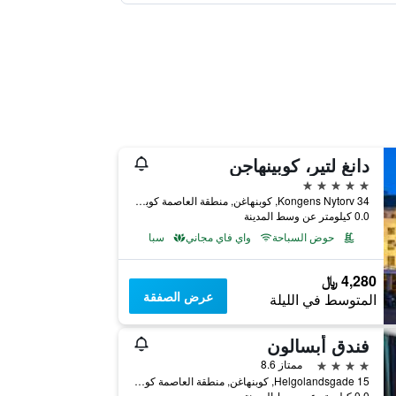
دانغ لتير، كوبينهاجن
5 نجوم
Kongens Nytorv 34, كوبنهاغن, منطقة العاصمة كوبنهاغن, الدانمارك
0.0 كيلومتر عن وسط المدينة
حوض السباحة
واي فاي مجاني
سبا
4,280 ﷼
عرض الصفقة
المتوسط في الليلة
فندق أبسالون
4 نجوم
ممتاز 8.6
Helgolandsgade 15, كوبنهاغن, منطقة العاصمة كوبنهاغن, الدانمارك
0.0 كيلومتر عن وسط المدينة